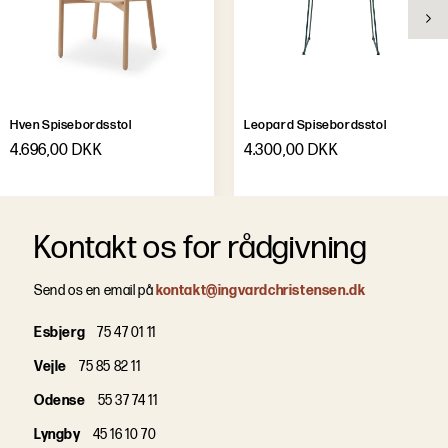
Leveringstid
Ca. 8 uger
Hven Spisebordsstol
Leopard Spisebordsstol
4.696,00 DKK
4.300,00 DKK
Kontakt os for rådgivning
Send os en email på
kontakt@ingvardchristensen.dk
Esbjerg
75 47 01 11
Vejle
75 85 82 11
Odense
55 37 74 11
Lyngby
45 16 10 70