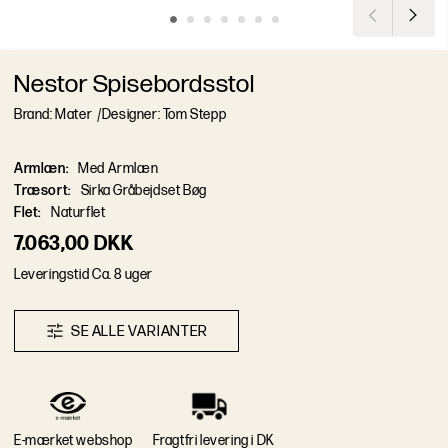
Nestor Spisebordsstol
Brand: Mater
/
Designer: Tom Stepp
Armlæn
:
Med Armlæn
Træsort
:
Sirka Gråbejdset Bøg
Flet
:
Naturflet
7.063,00 DKK
L
e
v
e
r
i
n
g
s
t
i
d
Ca. 8 uger
S
E
A
L
L
E
V
A
R
I
A
N
T
E
R
E-mærket webshop
Fragtfri levering i DK