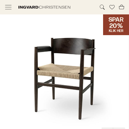
SPAR
TILBUD & IC PRIS
20%
KLIK HER
MØBLER
BELYSNING
NYHEDER
BRANDS
DESIGNERE
ERHVERV
MØBELHUSENE
INFORMATION