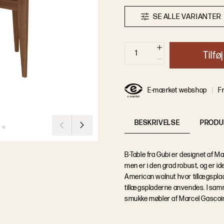
S
E
A
L
L
E
V
A
R
I
A
N
T
E
R
T
i
l
f
ø
j
E-mærket webshop
Fr
BESKRIVELSE
PRODU
B-Table fra Gubi er designet af Ma
men er i den grad robust, og er ide
American walnut hvor tillægsplad
tillægspladerne anvendes. I samme
smukke møbler af Marcel Gascoin