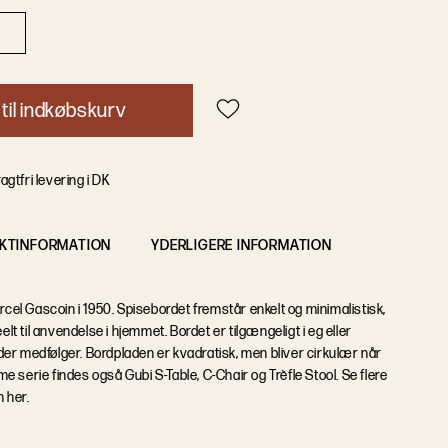
t
i
l
i
n
d
k
ø
b
s
k
u
r
v
agtfri levering i DK
KTINFORMATION
YDERLIGERE INFORMATION
rcel Gascoin i 1950. Spisebordet fremstår enkelt og minimalistisk,
elt til anvendelse i hjemmet. Bordet er tilgængeligt i eg eller
er medfølger. Bordpladen er kvadratisk, men bliver cirkulær når
 serie findes også Gubi S-Table, C-Chair og Trèfle Stool. Se flere
 her.