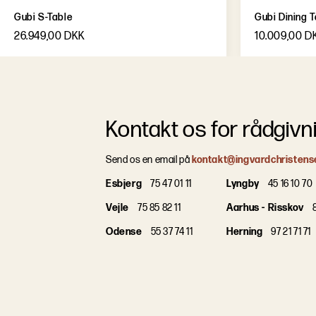
Gubi S-Table
Gubi Dining T
26.949,00 DKK
10.009,00 D
Kontakt os for rådgivn
Send os en email på
kontakt@ingvardchristens
Esbjerg
75 47 01 11
Lyngby
45 16 10 70
Vejle
75 85 82 11
Aarhus - Risskov
8
Odense
55 37 74 11
Herning
97 21 71 71