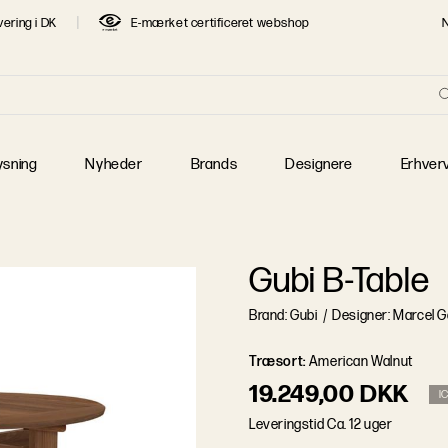
vering i DK
E-mærket certificeret webshop
re
T SØGTE DESIGNERE
 Jacobsen
Børge Mogensen
Finn Juhl
 J. Wegner
Jaime Hayon
Jens Juul Eilersen
ysning
Nyheder
Brands
Designere
Erhver
 Klint
Mogens Lassen
Piet Hein
 Henningsen
Poul Kjærholm
Verner Panton
Gubi B-Table
Brand: Gubi
/
Designer: Marcel 
Træsort
:
American Walnut
19.249,00 DKK
I
L
e
v
e
r
i
n
g
s
t
i
d
Ca. 12 uger