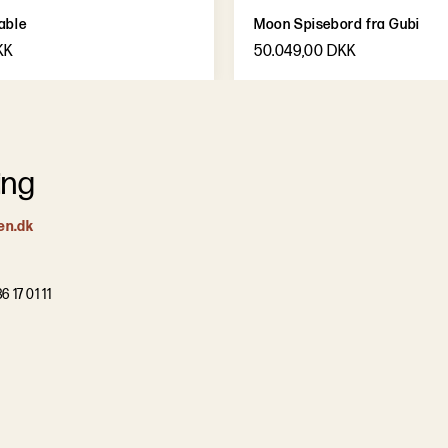
able
Moon Spisebord fra Gubi
KK
50.049,00 DKK
ing
en.dk
6 17 01 11