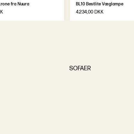
krone fra Nuura
BL10 Bestlite Væglampe
KK
4.234,00 DKK
SOFAER