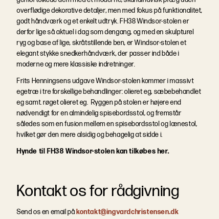
overflødige dekorative detaljer, men med fokus på funktionalitet,
godt håndværk og et enkelt udtryk. FH38 Windsor-stolen er
derfor lige så aktuel i dag som dengang, og med en skulpturel
ryg og base af lige, skråtstillende ben, er Windsor-stolen et
elegant stykke snedkerhåndværk, der passer ind både i
moderne og mere klassiske indretninger.
Frits Henningsens udgave Windsor-stolen kommer i massivt
egetræ i tre forskellige behandlinger: olieret eg, sæbebehandlet
eg samt. røget olieret eg. Ryggen på stolen er højere end
nødvendigt for en almindelig spisebordsstol, og fremstår
således som en fusion mellem en spisebordsstol og lænestol,
hvilket gør den mere alsidig og behagelig at sidde i.
Hynde til FH38 Windsor-stolen kan tilkøbes her.
Kontakt os for rådgivning
Send os en email på
kontakt@ingvardchristensen.dk