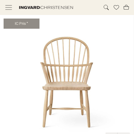
I
C
P
r
i
s
*
TILBUD & IC PRIS
MØBLER
BELYSNING
NYHEDER
BRANDS
DESIGNERE
ERHVERV
MØBELHUSENE
INFORMATION