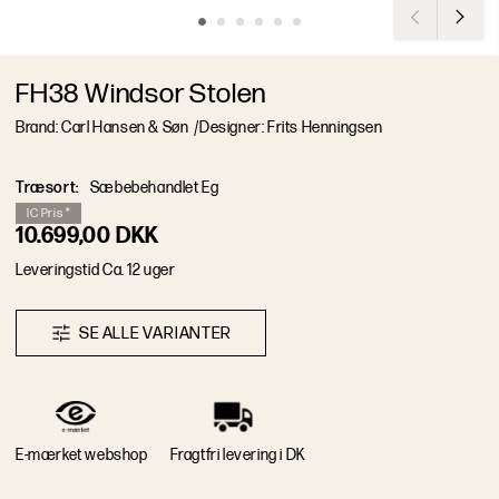
FH38 Windsor Stolen
Brand: Carl Hansen & Søn
/
Designer: Frits Henningsen
Træsort
:
Sæbebehandlet Eg
I
C
P
r
i
s
*
10.699,00 DKK
L
e
v
e
r
i
n
g
s
t
i
d
Ca. 12 uger
S
E
A
L
L
E
V
A
R
I
A
N
T
E
R
E-mærket webshop
Fragtfri levering i DK