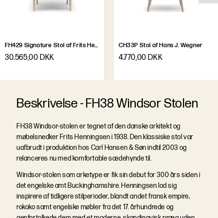
FH429 Signature Stol af Frits Henningsen
CH33P Stol af Hans J. Wegner
30.565,00 DKK
4.770,00 DKK
B
e
s
k
r
i
v
e
l
s
e
-
FH38 Windsor Stolen
FH38 Windsor-stolen er tegnet af den danske arkitekt og
møbelsnedker Frits Henningsen i 1938. Den klassiske stol var
uafbrudt i produktion hos Carl Hansen & Søn indtil 2003 og
relanceres nu med komfortable sædehynde til.
Windsor-stolen som arketype er fik sin debut for 300 års siden i
det engelske amt Buckinghamshire. Henningsen lod sig
inspirere af tidligere stilperioder, blandt andet fransk empire,
rokoko samt engelske møbler fra det 17. århundrede og
genfortolkede dem med et moderne, skandinavisk præg uden