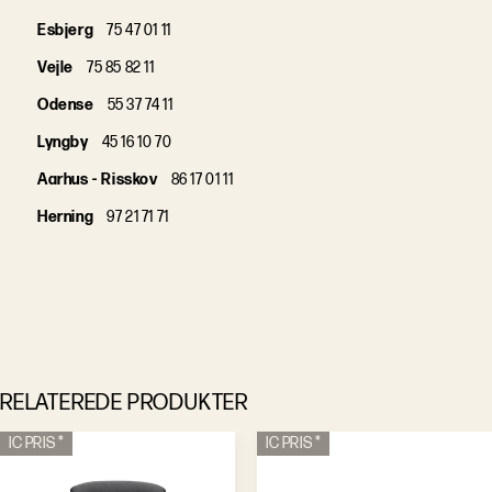
Esbjerg
75 47 01 11
Vejle
75 85 82 11
Odense
55 37 74 11
Lyngby
45 16 10 70
Aarhus - Risskov
86 17 01 11
Herning
97 21 71 71
RELATEREDE PRODUKTER
IC PRIS *
IC PRIS *