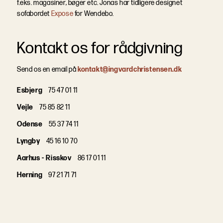
f.eks. magasiner, bøger etc. Jonas har tidligere designet
sofabordet
Expose
for Wendebo.
Kontakt os for rådgivning
Send os en email på
kontakt@ingvardchristensen.dk
Esbjerg
75 47 01 11
Vejle
75 85 82 11
Odense
55 37 74 11
Lyngby
45 16 10 70
Aarhus - Risskov
86 17 01 11
Herning
97 21 71 71