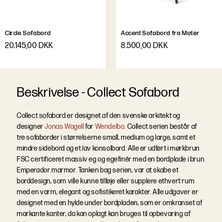
Circle Sofabord
Accent Sofabord fra Mater
20.145,00 DKK
8.500,00 DKK
B
e
s
k
r
i
v
e
l
s
e
-
Collect Sofabord
Collect sofabord er designet af den svenske arkitekt og
designer
Jonas Wagell
for
Wendelbo.
Collect serien består af
tre sofaborder i størrelserne small, medium og large, samt et
mindre sidebord og et lav konsolbord. Alle er udført i mørkbrun
FSC certificeret massiv eg og egefinér med en bordplade i brun
Emperador marmor. Tanken bag serien, var at skabe et
borddesign, som ville kunne tilføje eller supplere ethvert rum
med en varm, elegant og sofistikeret karakter. Alle udgaver er
designet med en hylde under bordpladen, som er omkranset af
markante kanter, da kan oplagt kan bruges til opbevaring af