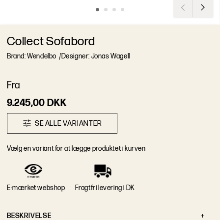
Collect Sofabord
Brand: Wendelbo
/
Designer: Jonas Wagell
F
r
a
9.245,00 DKK
S
E
A
L
L
E
V
A
R
I
A
N
T
E
R
V
æ
l
g
e
n
v
a
r
i
a
n
t
f
o
r
a
t
l
æ
g
g
e
p
r
o
d
u
k
t
e
t
i
k
u
r
v
e
n
E-mærket webshop
Fragtfri levering i DK
B
E
S
K
R
I
V
E
L
S
E