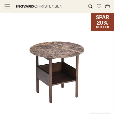
SPAR
TILBUD & IC PRIS
20%
KLIK HER
MØBLER
BELYSNING
NYHEDER
BRANDS
DESIGNERE
ERHVERV
MØBELHUSENE
INFORMATION