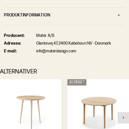
P
R
O
D
U
K
T
I
N
F
O
R
M
A
T
I
O
N
Brand
Mater
P
r
o
d
u
c
e
n
t
:
Mater A/S
Designer
Space Copenhagen
A
d
r
e
s
s
e
:
Glentevej 47, 2400 Købehavn NV - Danmark
E
-
m
a
i
l
:
info@materdesign.com
ALTERNATIVER
IC PRIS *