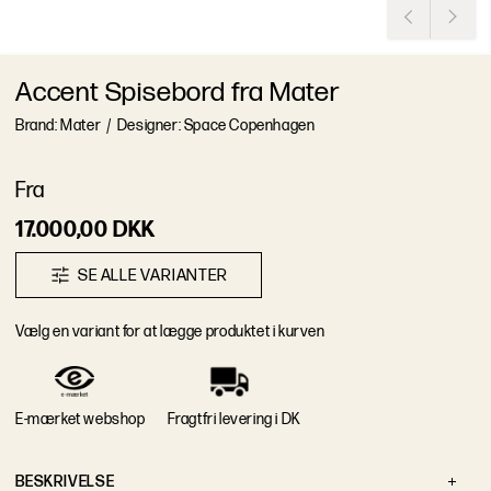
Accent Spisebord fra Mater
Brand: Mater
/
Designer: Space Copenhagen
F
r
a
17.000,00 DKK
S
E
A
L
L
E
V
A
R
I
A
N
T
E
R
V
æ
l
g
e
n
v
a
r
i
a
n
t
f
o
r
a
t
l
æ
g
g
e
p
r
o
d
u
k
t
e
t
i
k
u
r
v
e
n
E-mærket webshop
Fragtfri levering i DK
B
E
S
K
R
I
V
E
L
S
E