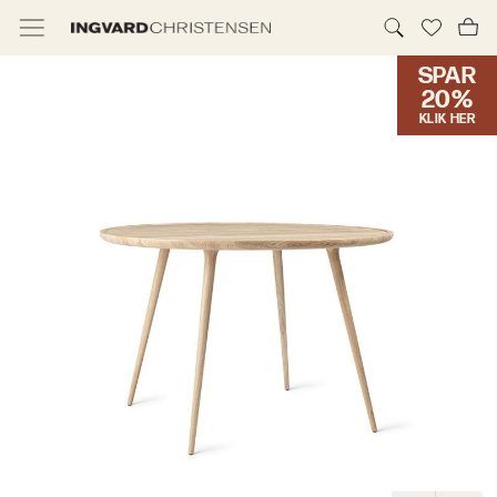
SPAR
TILBUD & IC PRIS
20%
KLIK HER
MØBLER
BELYSNING
NYHEDER
BRANDS
DESIGNERE
ERHVERV
MØBELHUSENE
INFORMATION