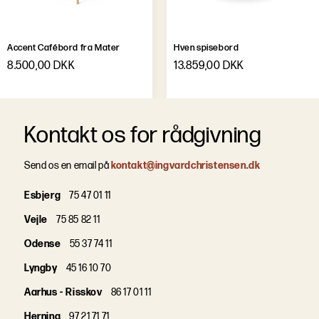
Accent Cafébord fra Mater
Hven spisebord
8.500,00 DKK
13.859,00 DKK
Kontakt os for rådgivning
Send os en email på
kontakt@ingvardchristensen.dk
Esbjerg
75 47 01 11
Vejle
75 85 82 11
Odense
55 37 74 11
Lyngby
45 16 10 70
Aarhus - Risskov
86 17 01 11
Herning
97 21 71 71