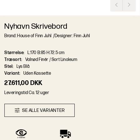
Nyhavn Skrivebord
Brand: House of Finn Juhl
/
Designer: Finn Juhl
Størrelse
:
L:170 B:85 H:72.5 cm
Træsort
:
Valnød Finér / Sort Linoleum
Stel
:
Lys Blå
Variant
:
Uden Kassette
27.611,00 DKK
L
e
v
e
r
i
n
g
s
t
i
d
Ca. 12 uger
S
E
A
L
L
E
V
A
R
I
A
N
T
E
R