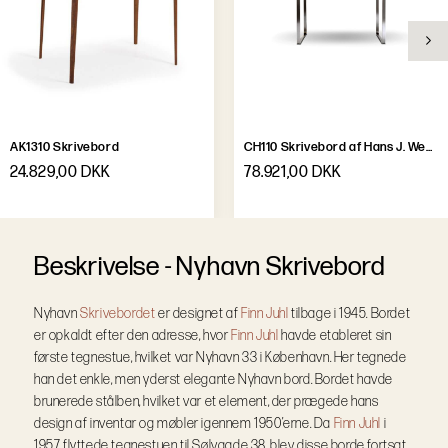
AK1310 Skrivebord
CH110 Skrivebord af Hans J. Wegner
24.829,00 DKK
78.921,00 DKK
B
e
s
k
r
i
v
e
l
s
e
-
Nyhavn Skrivebord
Nyhavn
Skrivebordet
er designet af
Finn Juhl
tilbage i 1945. Bordet
er opkaldt efter den adresse, hvor
Finn Juhl
havde etableret sin
første tegnestue, hvilket var Nyhavn 33 i København. Her tegnede
han det enkle, men yderst elegante Nyhavn bord. Bordet havde
brunerede stålben, hvilket var et element, der prægede hans
design af inventar og møbler igennem 1950’erne.
Da
Finn Juhl
i
1957 flyttede tegnestuen til Sølvgade 38, blev disse borde fortsat