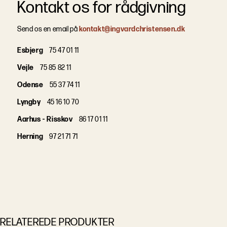
Kontakt os for rådgivning
Send os en email på
kontakt@ingvardchristensen.dk
Esbjerg
75 47 01 11
Vejle
75 85 82 11
Odense
55 37 74 11
Lyngby
45 16 10 70
Aarhus - Risskov
86 17 01 11
Herning
97 21 71 71
RELATEREDE PRODUKTER