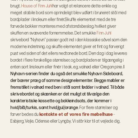
brugt.
House of Finn Juhl
har valgt at relancere dette enkle og
meget stabile bord som oprindeligt blev udført i bruneret stål med
bordplader i linoleum eller finér.
Skuffe elementet med de tre
farvede bakker monteres med afstandsbeslag, hvilket giver
skuffen en svævende fornemmelse.
Det smukke
Finn Juhl
skrivebord “Nyhavn” passer godt ind i den klassiske såvel som den
moderne indretning, og skuffe elementet giver et fint og farverigt
pust ved siden af det ellers nedtonede bord.
Den dag i dag leveres
bordet i flere forskellige størrelser, og bordpladen er tilgængelig i
enten sort linoleum eller finér i teak, eg, valnød eller Oregon pine.
I
Nyhavn-serien finder du også det smukke Nyhavn Sideboard,
der bærer præg af samme designelementer. Begge møbler er
fremstillet i valnød med ben i stål samt fødder i valnød. Til både
skrivebordet og skænken er det muligt at tilvælge den
karakteristiske kassette og bakkeindsats, der kommer i
hvid/blå/turkis, samt hvid/gul/orange.
For flere størrelser og
farver bedes du
kontakte et af vores fire møbelhuse
-
Esbjerg, Vejle, Odense eller Lyngby. Vi står klar til at vejlede dig.