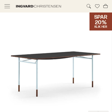
SPAR
TILBUD & IC PRIS
20%
KLIK HER
MØBLER
BELYSNING
NYHEDER
BRANDS
DESIGNERE
ERHVERV
MØBELHUSENE
INFORMATION