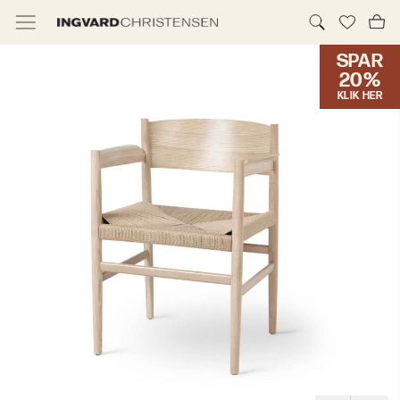
SPAR
TILBUD & IC PRIS
20%
KLIK HER
MØBLER
BELYSNING
NYHEDER
BRANDS
DESIGNERE
ERHVERV
MØBELHUSENE
INFORMATION