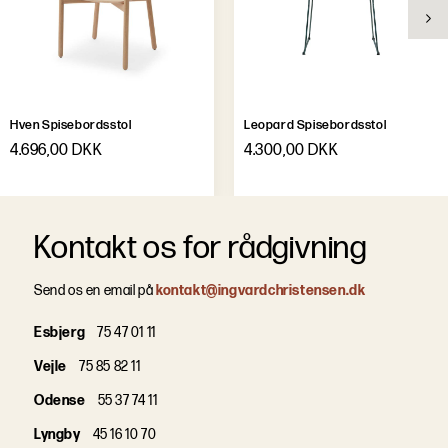
Leveringstid
Ca. 8 uger
Hven Spisebordsstol
Leopard Spisebordsstol
4.696,00 DKK
4.300,00 DKK
Kontakt os for rådgivning
Send os en email på
kontakt@ingvardchristensen.dk
Esbjerg
75 47 01 11
Vejle
75 85 82 11
Odense
55 37 74 11
Lyngby
45 16 10 70