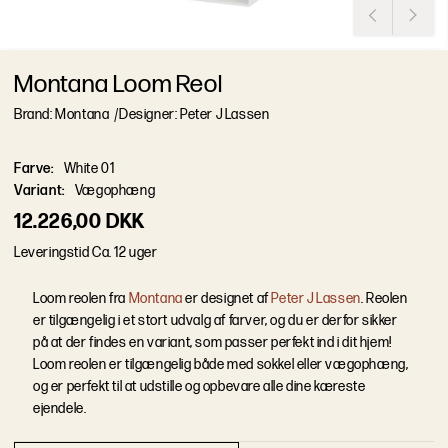
Montana Loom Reol
Brand: Montana
/
Designer: Peter J Lassen
Farve
:
White 01
Variant
:
Vægophæng
12.226,00 DKK
L
e
v
e
r
i
n
g
s
t
i
d
Ca. 12 uger
Loom reolen fra
Montana
er designet af
Peter J Lassen
. Reolen
er tilgængelig i et stort udvalg af farver, og du er derfor sikker
på at der findes en variant, som passer perfekt ind i dit hjem!
Loom reolen er tilgængelig både med sokkel eller vægophæng,
og er perfekt til at udstille og opbevare alle dine kæreste
ejendele.