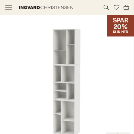
SPAR
TILBUD & IC PRIS
20%
KLIK HER
MØBLER
BELYSNING
NYHEDER
BRANDS
DESIGNERE
ERHVERV
MØBELHUSENE
INFORMATION