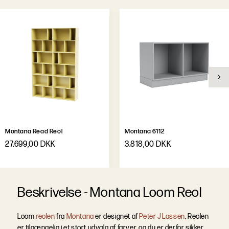
Variant
Vægophæng
Leveringstid
Ca. 12 uger
Montana Read Reol
Montana 6112
27.699,00 DKK
3.818,00 DKK
B
e
s
k
r
i
v
e
l
s
e
-
Montana Loom Reol
Loom
reolen
fra
Montana
er designet af
Peter J Lassen
. Reolen
er tilgængelig i et stort udvalg af farver, og du er derfor sikker