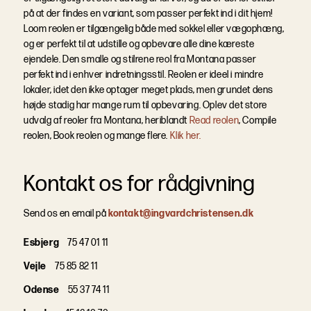
på at der findes en variant, som passer perfekt ind i dit hjem!
Loom reolen er tilgængelig både med sokkel eller vægophæng,
og er perfekt til at udstille og opbevare alle dine kæreste
ejendele. Den smalle og stilrene reol fra Montana passer
perfekt ind i enhver indretningsstil. Reolen er ideel i mindre
lokaler, idet den ikke optager meget plads, men grundet dens
højde stadig har mange rum til opbevaring. Oplev det store
udvalg af reoler fra Montana, heriblandt
Read reolen
, Compile
reolen, Book reolen og mange flere.
Klik her.
Kontakt os for rådgivning
Send os en email på
kontakt@ingvardchristensen.dk
Esbjerg
75 47 01 11
Vejle
75 85 82 11
Odense
55 37 74 11