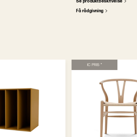
S
e
p
r
o
d
u
k
t
b
e
s
k
r
i
v
e
l
s
e
F
å
r
å
d
g
i
v
n
i
n
g
IC PRIS *