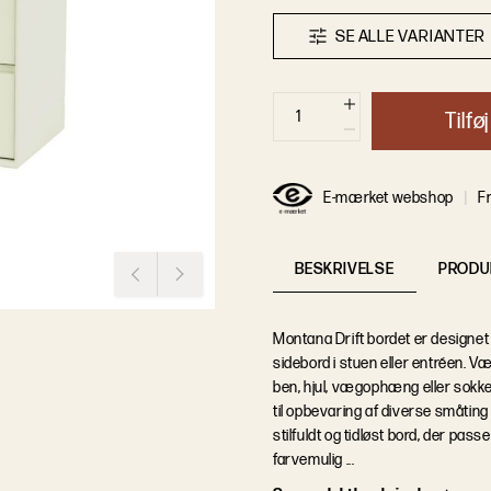
S
E
A
L
L
E
V
A
R
I
A
N
T
E
R
T
i
l
f
ø
j
E-mærket webshop
Fr
BESKRIVELSE
PRODU
Montana Drift bordet er designet 
sidebord i stuen eller entréen.
ben, hjul, vægophæng eller sokkel
til opbevaring af diverse småting
stilfuldt og tidløst bord, der pass
farvemulig ...