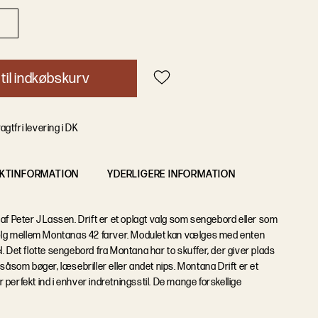
t
i
l
i
n
d
k
ø
b
s
k
u
r
v
agtfri levering i DK
KTINFORMATION
YDERLIGERE INFORMATION
af Peter J Lassen. Drift er et oplagt valg som sengebord eller som
 Vælg mellem Montanas 42 farver. Modulet kan vælges med enten
. Det flotte sengebord fra Montana har to skuffer, der giver plads
 såsom bøger, læsebriller eller andet nips. Montana Drift er et
er perfekt ind i enhver indretningsstil. De mange forskellige