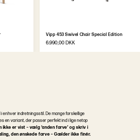
r
Vipp 453 Swivel Chair Special Edition
6.990,00 DKK
d i enhver indretningsstil. De mange forskellige
es en variant, der passer perfekt ind i lige netop
ikke er vist – vælg ‘anden farve’ og skriv i
ing, den ønskede farve – Gælder ikke finér.