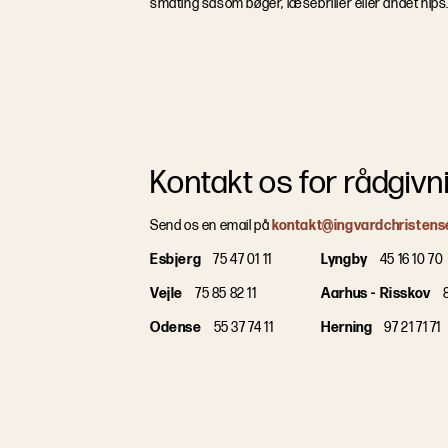
småting såsom bøger, læsebriller eller andet nips
Kontakt os for rådgivn
Send os en email på
kontakt@ingvardchristens
Esbjerg
75 47 01 11
Lyngby
45 16 10 70
Vejle
75 85 82 11
Aarhus - Risskov
8
Odense
55 37 74 11
Herning
97 21 71 71