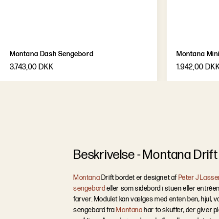
Montana Dash Sengebord
Montana Min
3.743,00 DKK
1.942,00 DK
B
e
s
k
r
i
v
e
l
s
e
-
Montana Drif
Montana
Drift bordet er designet af
Peter J Lasse
sengebord
eller som sidebord i stuen eller entré
farver. Modulet kan vælges med enten ben, hjul, vægophæ
sengebord fra
Montana
har to skuffer, der giver p