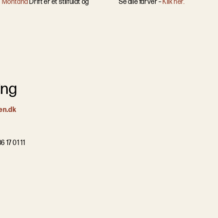
.
Montana
Drift er et stilfuldt og
Se alle farver –
Klik her.
ing
en.dk
6 17 01 11