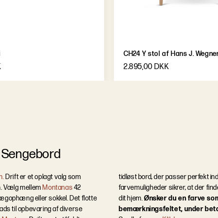
i
CH24 Y stol af Hans J. Wegne
K
2.895,00 DKK
t Sengebord
n.
Drift er et oplagt valg som
tidløst bord, der passer perfekt in
en. Vælg mellem
Montanas
42
farvemuligheder sikrer, at der find
ng eller sokkel. Det flotte
dit hjem.
Ønsker du en farve som 
lads til opbevaring af diverse
bemærkningsfeltet, under betal