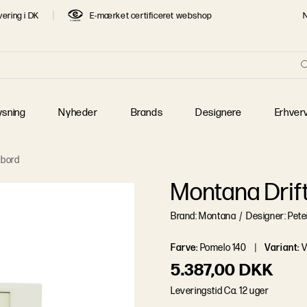
vering i DK
E-mærket certificeret webshop
re
T SØGTE DESIGNERE
 Jacobsen
Børge Mogensen
Finn Juhl
 J. Wegner
Jaime Hayon
Jens Juul Eilersen
ysning
Nyheder
Brands
Designere
Erhver
 Klint
Mogens Lassen
Piet Hein
 Henningsen
Poul Kjærholm
Verner Panton
ebord
Montana Drif
Brand: Montana
/
Designer: Pete
Farve
:
Pomelo 140
Variant
:
5.387,00 DKK
L
e
v
e
r
i
n
g
s
t
i
d
Ca. 12 uger