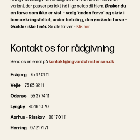
variant, der passer perfekt ind i lige netop dit hjem.
Ønsker du
en farve som ikke er vist – vælg ‘anden farve’ og skriv i
bemærkningsfeltet, under betaling, den ønskede farve –
Gælder ikke finér.
Se alle farver –
Klik her.
Kontakt os for rådgivning
Send os en email på
kontakt@ingvardchristensen.dk
Esbjerg
75 47 01 11
Vejle
75 85 82 11
Odense
55 37 74 11
Lyngby
45 16 10 70
Aarhus - Risskov
86 17 01 11
Herning
97 21 71 71