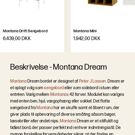
Montana Drift Sengebord
Montana Mini
6.439,00 DKK
1.942,00 DKK
B
e
s
k
r
i
v
e
l
s
e
-
Montana Dream
Montana
Dream bordet er designet af
Peter J Lassen.
Dream er
et oplagt valg som
sengebord
eller som sidebord i stuen eller
entréen. Vælg mellem
Montanas
42 farver. Modulet kan vælges
med enten ben, hjul, vægophæng eller sokkel.
Det flotte
sengebord fra
Montana
har en skuffe samt et åbent rum, der
giver plads til opbevaring af diverse småting såsom bøger,
læsebriller eller andet nips.
Montana
Dream er et stilfuldt og
tidløst bord, der passer perfekt ind i enhver indretningsstil. De
mange forskellige farvemuligheder sikrer, at der findes en