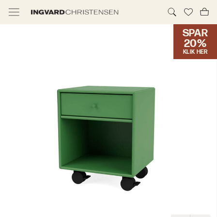
SPAR
TILBUD & IC PRIS
20%
KLIK HER
MØBLER
BELYSNING
NYHEDER
BRANDS
DESIGNERE
ERHVERV
MØBELHUSENE
INFORMATION