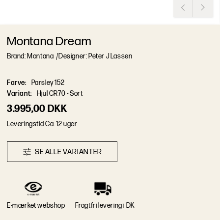
Montana Dream
Brand: Montana
/
Designer: Peter J Lassen
Farve
:
Parsley 152
Variant
:
Hjul CR70 - Sort
3.995,00 DKK
L
e
v
e
r
i
n
g
s
t
i
d
Ca. 12 uger
S
E
A
L
L
E
V
A
R
I
A
N
T
E
R
E-mærket webshop
Fragtfri levering i DK