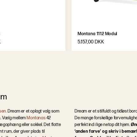
i
Montana 1112 Modul
K
5.157,00 DKK
am
sen.
Dream er et oplagt valg som
Dream er et stilfuldt og tidløst bor
en. Vælg mellem
Montanas
42
De mange forskellige farvemulighed
vægophæng eller sokkel.
Det flotte
perfekt ind i lige netop dit hjem.
Øn
t rum, der giver plads til
‘anden farve’ og skriv i bemær