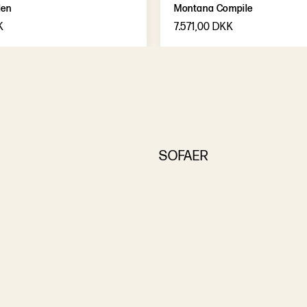
len
Montana Compile
K
7.571,00 DKK
SOFAER