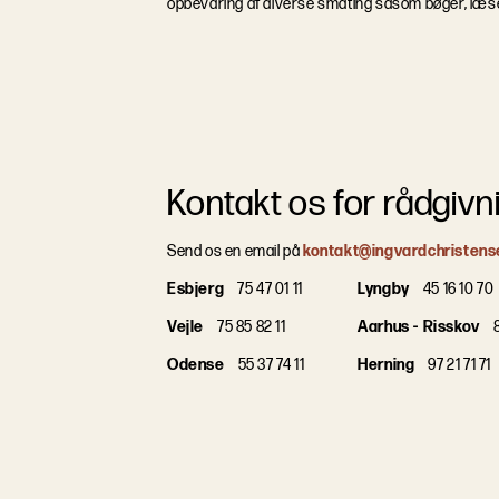
opbevaring af diverse småting såsom bøger, læsebr
Kontakt os for rådgivn
Send os en email på
kontakt@ingvardchristens
Esbjerg
75 47 01 11
Lyngby
45 16 10 70
Vejle
75 85 82 11
Aarhus - Risskov
8
Odense
55 37 74 11
Herning
97 21 71 71