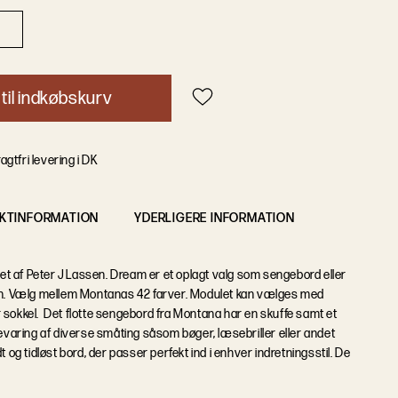
t
i
l
i
n
d
k
ø
b
s
k
u
r
v
agtfri levering i DK
KTINFORMATION
YDERLIGERE INFORMATION
 af Peter J Lassen. Dream er et oplagt valg som sengebord eller
éen. Vælg mellem Montanas 42 farver. Modulet kan vælges med
 sokkel. Det flotte sengebord fra Montana har en skuffe samt et
bevaring af diverse småting såsom bøger, læsebriller eller andet
t og tidløst bord, der passer perfekt ind i enhver indretningsstil. De