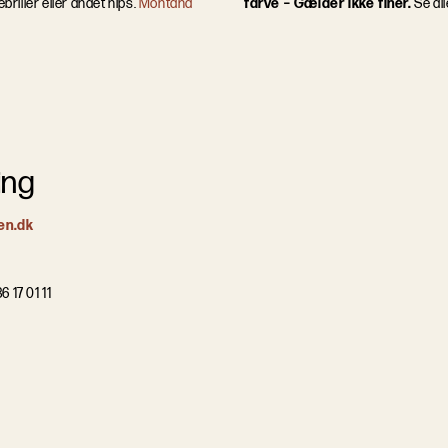
iller eller andet nips.
Montana
farve – Gælder ikke finér.
Se al
ing
en.dk
6 17 01 11