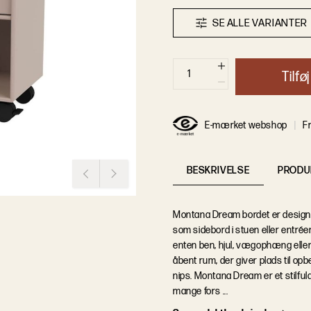
S
E
A
L
L
E
V
A
R
I
A
N
T
E
R
T
i
l
f
ø
j
E-mærket webshop
Fr
BESKRIVELSE
PRODU
Montana Dream bordet er designet
som sidebord i stuen eller entr
enten ben, hjul, vægophæng eller
åbent rum, der giver plads til op
nips. Montana Dream er et stilfuld
mange fors ...