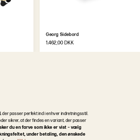
Georg Sidebord
1.462,00 DKK
d, der passer perfekt ind i enhver indretningsstil.
er sikrer, at der findes en variant, der passer
sker du en farve som ikke er vist – vælg
kningsfeltet, under betaling, den ønskede