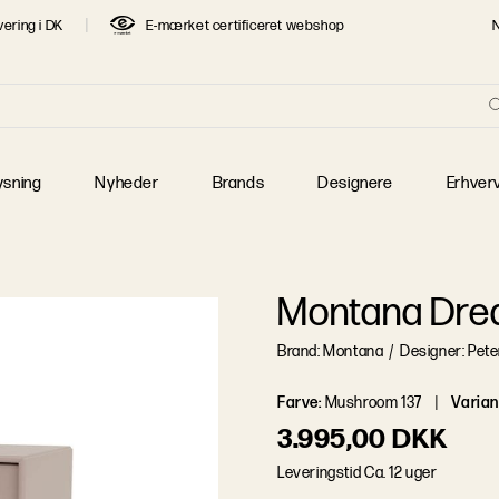
vering i DK
E-mærket certificeret webshop
re
T SØGTE DESIGNERE
 Jacobsen
Børge Mogensen
Finn Juhl
 J. Wegner
Jaime Hayon
Jens Juul Eilersen
ysning
Nyheder
Brands
Designere
Erhver
 Klint
Mogens Lassen
Piet Hein
 Henningsen
Poul Kjærholm
Verner Panton
Montana Dr
Brand: Montana
/
Designer: Pete
Farve
:
Mushroom 137
Varian
3.995,00 DKK
L
e
v
e
r
i
n
g
s
t
i
d
Ca. 12 uger