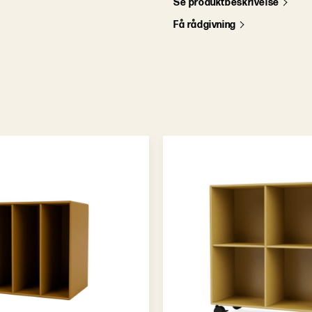
S
e
p
r
o
d
u
k
t
b
e
s
k
r
i
v
e
l
s
e
F
å
r
å
d
g
i
v
n
i
n
g