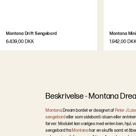
Montana Drift Sengebord
Montana Min
6.439,00 DKK
1.942,00 DK
B
e
s
k
r
i
v
e
l
s
e
-
Montana Dre
Montana
Dream bordet er designet af
Peter J Las
sengebord
eller som sidebord i stuen eller entré
farver. Modulet kan vælges med enten ben, hjul, 
sengebord fra
Montana
har en skuffe samt et åben