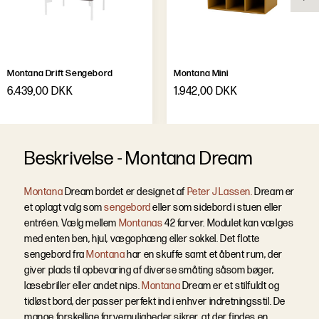
Montana Drift Sengebord
Montana Mini
6.439,00 DKK
1.942,00 DKK
B
e
s
k
r
i
v
e
l
s
e
-
Montana Dream
Montana
Dream bordet er designet af
Peter J Lassen.
Dream er
et oplagt valg som
sengebord
eller som sidebord i stuen eller
entréen. Vælg mellem
Montanas
42 farver. Modulet kan vælges
med enten ben, hjul, vægophæng eller sokkel.
Det flotte
sengebord fra
Montana
har en skuffe samt et åbent rum, der
giver plads til opbevaring af diverse småting såsom bøger,
læsebriller eller andet nips.
Montana
Dream er et stilfuldt og
tidløst bord, der passer perfekt ind i enhver indretningsstil. De
mange forskellige farvemuligheder sikrer, at der findes en