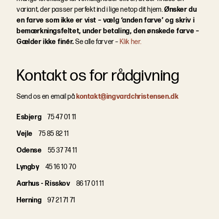
variant, der passer perfekt ind i lige netop dit hjem.
Ønsker du
en farve som ikke er vist – vælg ‘anden farve’ og skriv i
bemærkningsfeltet, under betaling, den ønskede farve –
Gælder ikke finér.
Se alle farver –
Klik her.
Kontakt os for rådgivning
Send os en email på
kontakt@ingvardchristensen.dk
Esbjerg
75 47 01 11
Vejle
75 85 82 11
Odense
55 37 74 11
Lyngby
45 16 10 70
Aarhus - Risskov
86 17 01 11
Herning
97 21 71 71