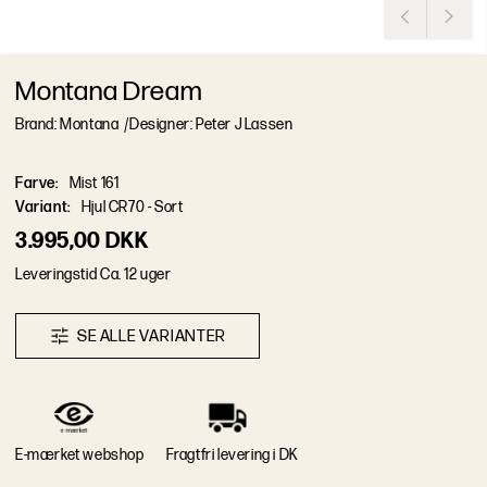
Montana Dream
Brand: Montana
/
Designer: Peter J Lassen
Farve
:
Mist 161
Variant
:
Hjul CR70 - Sort
3.995,00 DKK
L
e
v
e
r
i
n
g
s
t
i
d
Ca. 12 uger
S
E
A
L
L
E
V
A
R
I
A
N
T
E
R
E-mærket webshop
Fragtfri levering i DK