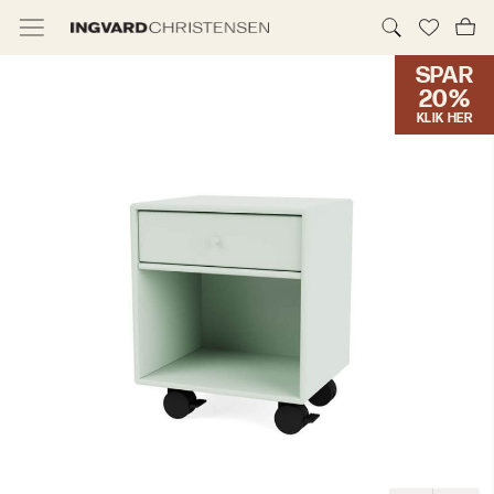
SPAR
TILBUD & IC PRIS
20%
KLIK HER
MØBLER
BELYSNING
NYHEDER
BRANDS
DESIGNERE
ERHVERV
MØBELHUSENE
INFORMATION