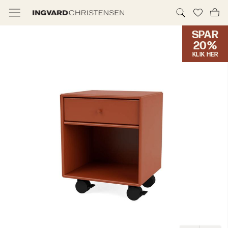
SPAR
TILBUD & IC PRIS
20%
KLIK HER
MØBLER
BELYSNING
NYHEDER
BRANDS
DESIGNERE
ERHVERV
MØBELHUSENE
INFORMATION