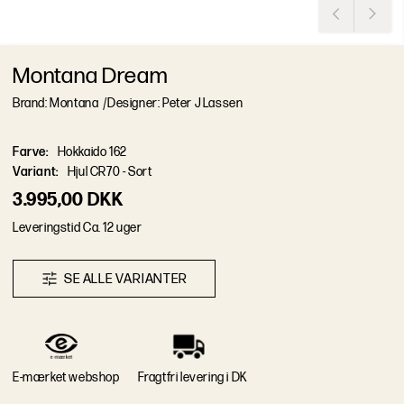
Montana Dream
Brand: Montana
/
Designer: Peter J Lassen
Farve
:
Hokkaido 162
Variant
:
Hjul CR70 - Sort
3.995,00 DKK
L
e
v
e
r
i
n
g
s
t
i
d
Ca. 12 uger
S
E
A
L
L
E
V
A
R
I
A
N
T
E
R
E-mærket webshop
Fragtfri levering i DK