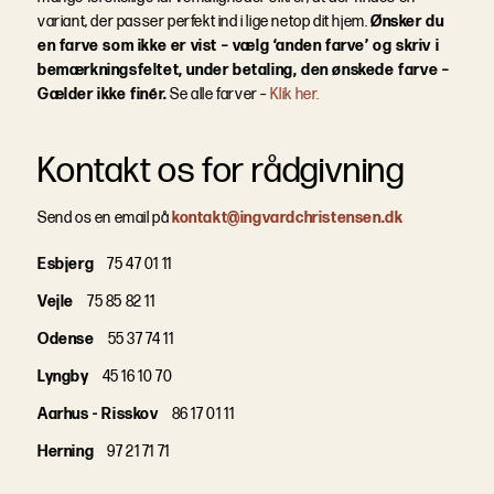
variant, der passer perfekt ind i lige netop dit hjem.
Ønsker du
en farve som ikke er vist – vælg ‘anden farve’ og skriv i
bemærkningsfeltet, under betaling, den ønskede farve –
Gælder ikke finér.
Se alle farver –
Klik her.
Kontakt os for rådgivning
Send os en email på
kontakt@ingvardchristensen.dk
Esbjerg
75 47 01 11
Vejle
75 85 82 11
Odense
55 37 74 11
Lyngby
45 16 10 70
Aarhus - Risskov
86 17 01 11
Herning
97 21 71 71