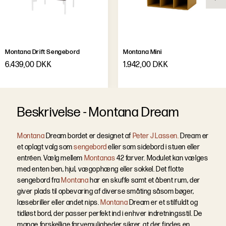
Montana Drift Sengebord
Montana Mini
6.439,00 DKK
1.942,00 DKK
B
e
s
k
r
i
v
e
l
s
e
-
Montana Dream
Montana
Dream bordet er designet af
Peter J Lassen.
Dream er
et oplagt valg som
sengebord
eller som sidebord i stuen eller
entréen. Vælg mellem
Montanas
42 farver. Modulet kan vælges
med enten ben, hjul, vægophæng eller sokkel.
Det flotte
sengebord fra
Montana
har en skuffe samt et åbent rum, der
giver plads til opbevaring af diverse småting såsom bøger,
læsebriller eller andet nips.
Montana
Dream er et stilfuldt og
tidløst bord, der passer perfekt ind i enhver indretningsstil. De
mange forskellige farvemuligheder sikrer, at der findes en