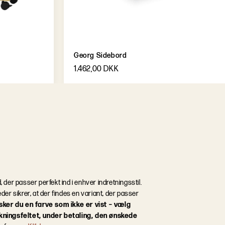
Georg Sidebord
1.462,00 DKK
d, der passer perfekt ind i enhver indretningsstil.
er sikrer, at der findes en variant, der passer
sker du en farve som ikke er vist – vælg
kningsfeltet, under betaling, den ønskede