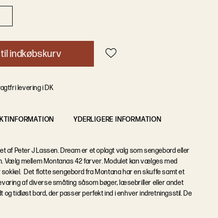
t
i
l
i
n
d
k
ø
b
s
k
u
r
v
agtfri levering i DK
KTINFORMATION
YDERLIGERE INFORMATION
 af Peter J Lassen. Dream er et oplagt valg som sengebord eller
éen. Vælg mellem Montanas 42 farver. Modulet kan vælges med
 sokkel. Det flotte sengebord fra Montana har en skuffe samt et
bevaring af diverse småting såsom bøger, læsebriller eller andet
t og tidløst bord, der passer perfekt ind i enhver indretningsstil. De