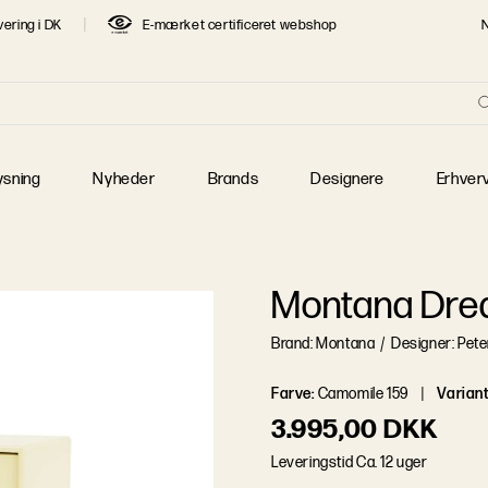
vering i DK
E-mærket certificeret webshop
re
T SØGTE DESIGNERE
 Jacobsen
Børge Mogensen
Finn Juhl
 J. Wegner
Jaime Hayon
Jens Juul Eilersen
ysning
Nyheder
Brands
Designere
Erhver
 Klint
Mogens Lassen
Piet Hein
 Henningsen
Poul Kjærholm
Verner Panton
Montana Dr
Brand: Montana
/
Designer: Pete
Farve
:
Camomile 159
Varian
3.995,00 DKK
L
e
v
e
r
i
n
g
s
t
i
d
Ca. 12 uger