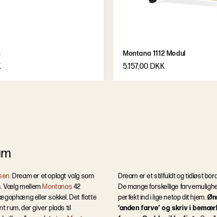
i
Montana 1112 Modul
K
5.157,00 DKK
am
sen.
Dream er et oplagt valg som
Dream er et stilfuldt og tidløst bor
en. Vælg mellem
Montanas
42
De mange forskellige farvemulighed
vægophæng eller sokkel.
Det flotte
perfekt ind i lige netop dit hjem.
Øn
t rum, der giver plads til
‘anden farve’ og skriv i bemær