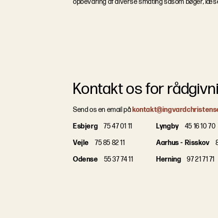
opbevaring af diverse småting såsom bøger, læsebr
Kontakt os for rådgivn
Send os en email på
kontakt@ingvardchristens
Esbjerg
75 47 01 11
Lyngby
45 16 10 70
Vejle
75 85 82 11
Aarhus - Risskov
8
Odense
55 37 74 11
Herning
97 21 71 71