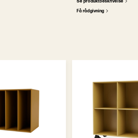
S
e
p
r
o
d
u
k
t
b
e
s
k
r
i
v
e
l
s
e
F
å
r
å
d
g
i
v
n
i
n
g