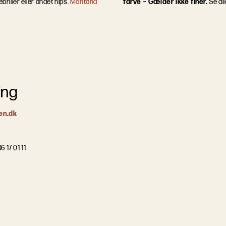
iller eller andet nips.
Montana
farve – Gælder ikke finér.
Se al
ing
en.dk
6 17 01 11