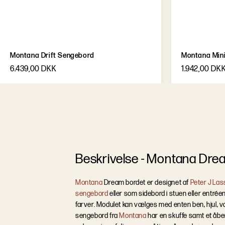
Montana Drift Sengebord
Montana Min
6.439,00 DKK
1.942,00 DK
B
e
s
k
r
i
v
e
l
s
e
-
Montana Dre
Montana
Dream bordet er designet af
Peter J Las
sengebord
eller som sidebord i stuen eller entré
farver. Modulet kan vælges med enten ben, hjul, 
sengebord fra
Montana
har en skuffe samt et åben