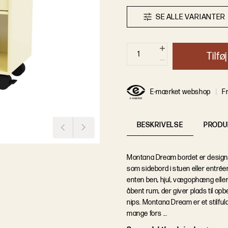
S
E
A
L
L
E
V
A
R
I
A
N
T
E
R
T
i
l
f
ø
j
E-mærket webshop
Fr
BESKRIVELSE
PRODU
Montana Dream bordet er designet
som sidebord i stuen eller entr
enten ben, hjul, vægophæng eller
åbent rum, der giver plads til op
nips. Montana Dream er et stilfuld
mange fors ...