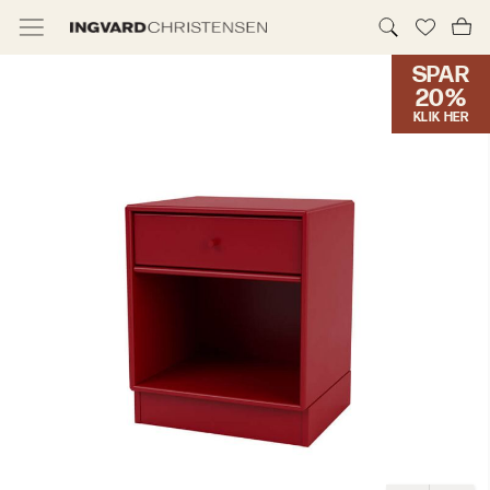
SPAR
TILBUD & IC PRIS
20%
KLIK HER
MØBLER
BELYSNING
NYHEDER
BRANDS
DESIGNERE
ERHVERV
MØBELHUSENE
INFORMATION