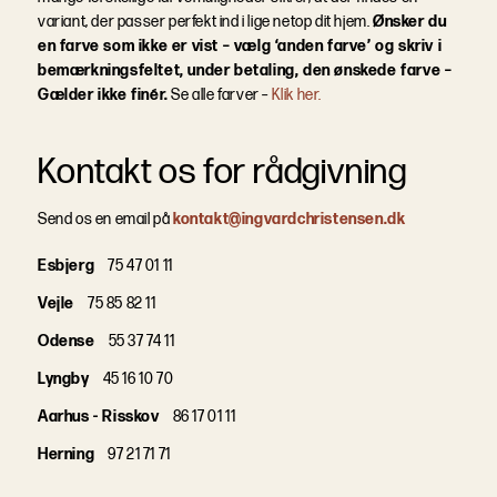
variant, der passer perfekt ind i lige netop dit hjem.
Ønsker du
en farve som ikke er vist – vælg ‘anden farve’ og skriv i
bemærkningsfeltet, under betaling, den ønskede farve –
Gælder ikke finér.
Se alle farver –
Klik her.
Kontakt os for rådgivning
Send os en email på
kontakt@ingvardchristensen.dk
Esbjerg
75 47 01 11
Vejle
75 85 82 11
Odense
55 37 74 11
Lyngby
45 16 10 70
Aarhus - Risskov
86 17 01 11
Herning
97 21 71 71