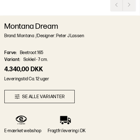
Montana Dream
Brand: Montana
/
Designer: Peter J Lassen
Farve
:
Beetroot 165
Variant
:
Sokkel - 7 cm.
4.340,00 DKK
L
e
v
e
r
i
n
g
s
t
i
d
Ca. 12 uger
S
E
A
L
L
E
V
A
R
I
A
N
T
E
R
E-mærket webshop
Fragtfri levering i DK