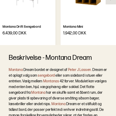
Montana Drift Sengebord
Montana Mini
6.439,00 DKK
1.942,00 DKK
B
e
s
k
r
i
v
e
l
s
e
-
Montana Dream
Montana
Dream bordet er designet af
Peter J Lassen.
Dream er
et oplagt valg som
sengebord
eller som sidebord i stuen eller
entréen. Vælg mellem
Montanas
42 farver. Modulet kan vælges
med enten ben, hjul, vægophæng eller sokkel.
Det flotte
sengebord fra
Montana
har en skuffe samt et åbent rum, der
giver plads til opbevaring af diverse småting såsom bøger,
læsebriller eller andet nips.
Montana
Dream er et stilfuldt og
tidløst bord, der passer perfekt ind i enhver indretningsstil. De
mange forskellige farvemuligheder sikrer, at der findes en