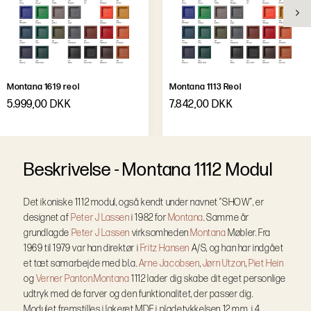
Montana 1619 reol
Montana 1113 Reol
5.999,00 DKK
7.842,00 DKK
B
e
s
k
r
i
v
e
l
s
e
-
Montana 1112 Modul
Det ikoniske 1112 modul, også kendt under navnet “SHOW”, er
designet af
Peter J Lassen
i 1982 for
Montana
. Samme år
grundlagde
Peter J Lassen
virksomheden
Montana
Møbler. Fra
1969 til 1979 var han direktør i
Fritz Hansen
A/S, og han har indgået
et tæt samarbejde med bl.a.
Arne Jacobsen
,
Jørn Utzon
,
Piet Hein
og
Verner Panton.
Montana
1112 lader dig skabe dit eget personlige
udtryk med de farver og den funktionalitet, der passer dig.
Modulet fremstilles i lakeret MDF i pladetykkelsen 12 mm, i 4