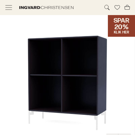
SPAR
TILBUD & IC PRIS
20%
KLIK HER
MØBLER
BELYSNING
NYHEDER
BRANDS
DESIGNERE
ERHVERV
MØBELHUSENE
INFORMATION