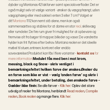
dybder og Montanas 42 lakfarver samt specialoverflader.
Det er
også muligt selv at vælge variant - ønsker du vægophængt, uden
vægophæng eller med sokkel i enten 3 eller 7 cm? Valget er
dit!
Montana
1112 kan nemt stå alene, men kan også
sammensættes og stables for at danne en stor
reol
, skillevæg
eller rumdeler. De fire rum giver fri mulighed for at opbevare og
fremvise alt fra bøger til mapper, billeder og vaser. De vandrette
hylder kan frit flyttes efter behov. Montana reolen er det ideelle
møbel til stuen, entreen, kontoret eller endda
soveværelset.
Produktet kan fås I flere varianter -
kontakt os
for
mere information.
Modulet fås med ben i mat krom,
messing, black og Snow - skriv venligst i
bemærkningsfeltet hvilken farve der ønskes.
Ønsker du
en farve som ikke er vist – vælg ‘anden farve’ og skriv i
bemærkningsfeltet, under betaling, den ønskede farve –
Gælder ikke finér.
Se alle farver –
Klik her.
Oplev det store
udvalg af reoler fra Montana, heriblandt
Read reolen
,
Compile
reolen
,
Book reolen
og mange flere.
Klik her.