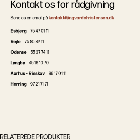
Kontakt os for rådgivning
Send os en email på
kontakt@ingvardchristensen.dk
Esbjerg
75 47 01 11
Vejle
75 85 82 11
Odense
55 37 74 11
Lyngby
45 16 10 70
Aarhus - Risskov
86 17 01 11
Herning
97 21 71 71
RELATEREDE PRODUKTER