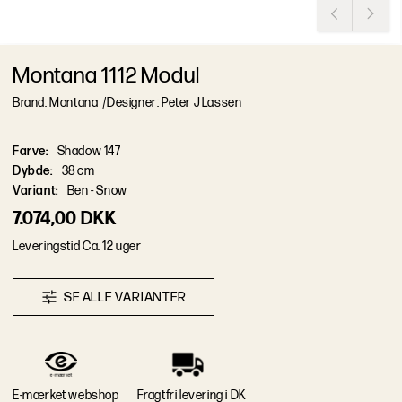
Montana 1112 Modul
Brand: Montana
/
Designer: Peter J Lassen
Farve
:
Shadow 147
Dybde
:
38 cm
Variant
:
Ben - Snow
7.074,00 DKK
L
e
v
e
r
i
n
g
s
t
i
d
Ca. 12 uger
S
E
A
L
L
E
V
A
R
I
A
N
T
E
R
E-mærket webshop
Fragtfri levering i DK