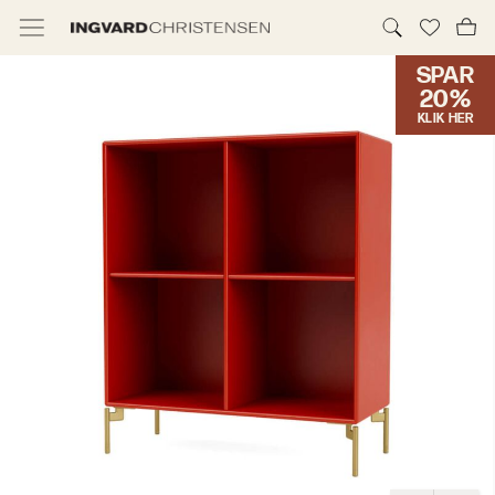
SPAR
TILBUD & IC PRIS
20%
KLIK HER
MØBLER
BELYSNING
NYHEDER
BRANDS
DESIGNERE
ERHVERV
MØBELHUSENE
INFORMATION