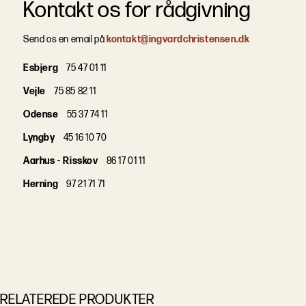
Kontakt os for rådgivning
Send os en email på
kontakt@ingvardchristensen.dk
Esbjerg
75 47 01 11
Vejle
75 85 82 11
Odense
55 37 74 11
Lyngby
45 16 10 70
Aarhus - Risskov
86 17 01 11
Herning
97 21 71 71
RELATEREDE PRODUKTER