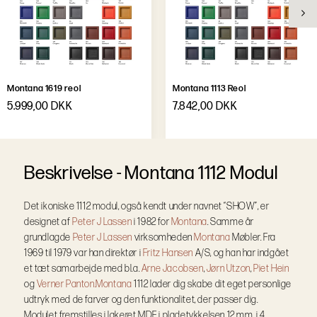
Montana 1619 reol
Montana 1113 Reol
5.999,00 DKK
7.842,00 DKK
B
e
s
k
r
i
v
e
l
s
e
-
Montana 1112 Modul
Det ikoniske 1112 modul, også kendt under navnet “SHOW”, er
designet af
Peter J Lassen
i 1982 for
Montana
. Samme år
grundlagde
Peter J Lassen
virksomheden
Montana
Møbler. Fra
1969 til 1979 var han direktør i
Fritz Hansen
A/S, og han har indgået
et tæt samarbejde med bl.a.
Arne Jacobsen
,
Jørn Utzon
,
Piet Hein
og
Verner Panton.
Montana
1112 lader dig skabe dit eget personlige
udtryk med de farver og den funktionalitet, der passer dig.
Modulet fremstilles i lakeret MDF i pladetykkelsen 12 mm, i 4