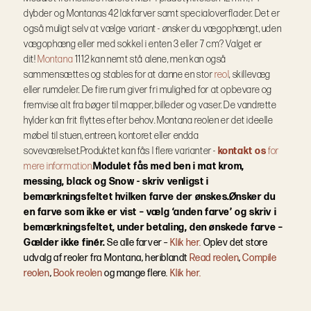
dybder og Montanas 42 lakfarver samt specialoverflader.
Det er
også muligt selv at vælge variant - ønsker du vægophængt, uden
vægophæng eller med sokkel i enten 3 eller 7 cm? Valget er
dit!
Montana
1112 kan nemt stå alene, men kan også
sammensættes og stables for at danne en stor
reol
, skillevæg
eller rumdeler. De fire rum giver fri mulighed for at opbevare og
fremvise alt fra bøger til mapper, billeder og vaser. De vandrette
hylder kan frit flyttes efter behov. Montana reolen er det ideelle
møbel til stuen, entreen, kontoret eller endda
soveværelset.
Produktet kan fås I flere varianter -
kontakt os
for
mere information.
Modulet fås med ben i mat krom,
messing, black og Snow - skriv venligst i
bemærkningsfeltet hvilken farve der ønskes.
Ønsker du
en farve som ikke er vist – vælg ‘anden farve’ og skriv i
bemærkningsfeltet, under betaling, den ønskede farve –
Gælder ikke finér.
Se alle farver –
Klik her.
Oplev det store
udvalg af reoler fra Montana, heriblandt
Read reolen
,
Compile
reolen
,
Book reolen
og mange flere.
Klik her.