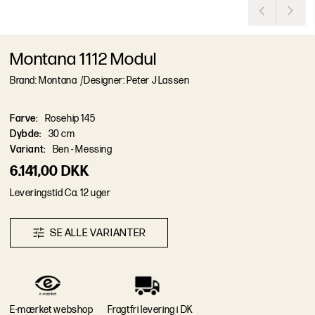
Montana 1112 Modul
Brand: Montana
/
Designer: Peter J Lassen
Farve
:
Rosehip 145
Dybde
:
30 cm
Variant
:
Ben - Messing
6.141,00 DKK
L
e
v
e
r
i
n
g
s
t
i
d
Ca. 12 uger
S
E
A
L
L
E
V
A
R
I
A
N
T
E
R
E-mærket webshop
Fragtfri levering i DK