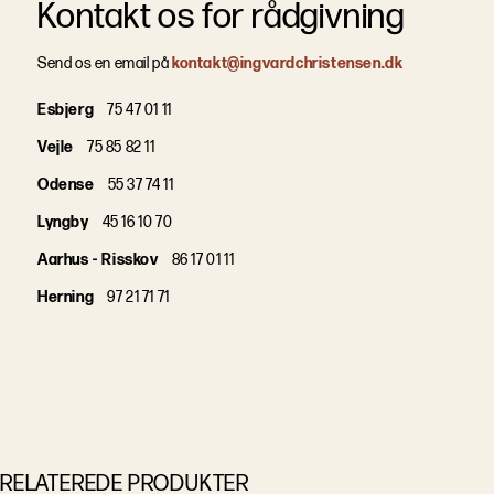
Kontakt os for rådgivning
Send os en email på
kontakt@ingvardchristensen.dk
Esbjerg
75 47 01 11
Vejle
75 85 82 11
Odense
55 37 74 11
Lyngby
45 16 10 70
Aarhus - Risskov
86 17 01 11
Herning
97 21 71 71
RELATEREDE PRODUKTER