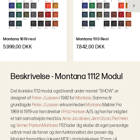
Montana 1619 reol
Montana 1113 Reol
5.999,00 DKK
7.842,00 DKK
B
e
s
k
r
i
v
e
l
s
e
-
Montana 1112 Modul
Det ikoniske 1112 modul, også kendt under navnet “SHOW”, er
designet af
Peter J Lassen
i 1982 for
Montana
. Samme år
grundlagde
Peter J Lassen
virksomheden
Montana
Møbler. Fra
1969 til 1979 var han direktør i
Fritz Hansen
A/S, og han har indgået
et tæt samarbejde med bl.a.
Arne Jacobsen
,
Jørn Utzon
,
Piet Hein
og
Verner Panton.
Montana
1112 lader dig skabe dit eget personlige
udtryk med de farver og den funktionalitet, der passer dig.
Modulet fremstilles i lakeret MDF i pladetykkelsen 12 mm, i 4