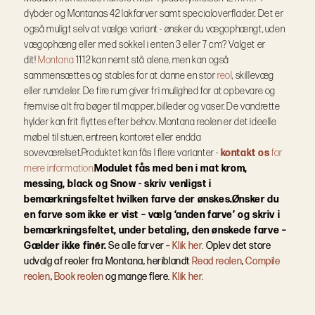
dybder og Montanas 42 lakfarver samt specialoverflader.
Det er
også muligt selv at vælge variant - ønsker du vægophængt, uden
vægophæng eller med sokkel i enten 3 eller 7 cm? Valget er
dit!
Montana
1112 kan nemt stå alene, men kan også
sammensættes og stables for at danne en stor
reol
, skillevæg
eller rumdeler. De fire rum giver fri mulighed for at opbevare og
fremvise alt fra bøger til mapper, billeder og vaser. De vandrette
hylder kan frit flyttes efter behov. Montana reolen er det ideelle
møbel til stuen, entreen, kontoret eller endda
soveværelset.
Produktet kan fås I flere varianter -
kontakt os
for
mere information.
Modulet fås med ben i mat krom,
messing, black og Snow - skriv venligst i
bemærkningsfeltet hvilken farve der ønskes.
Ønsker du
en farve som ikke er vist – vælg ‘anden farve’ og skriv i
bemærkningsfeltet, under betaling, den ønskede farve –
Gælder ikke finér.
Se alle farver –
Klik her.
Oplev det store
udvalg af reoler fra Montana, heriblandt
Read reolen
,
Compile
reolen
,
Book reolen
og mange flere.
Klik her.