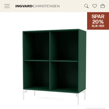
SPAR
TILBUD & IC PRIS
20%
KLIK HER
MØBLER
BELYSNING
NYHEDER
BRANDS
DESIGNERE
ERHVERV
MØBELHUSENE
INFORMATION