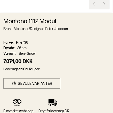
Montana 1112 Modul
Brand: Montana
/
Designer: Peter J Lassen
Farve
:
Pine 136
Dybde
:
38 cm
Variant
:
Ben - Snow
7.074,00 DKK
L
e
v
e
r
i
n
g
s
t
i
d
Ca. 12 uger
S
E
A
L
L
E
V
A
R
I
A
N
T
E
R
E-mærket webshop
Fragtfri levering i DK