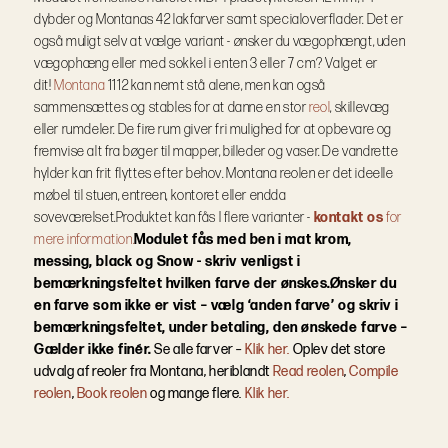
dybder og Montanas 42 lakfarver samt specialoverflader.
Det er
også muligt selv at vælge variant - ønsker du vægophængt, uden
vægophæng eller med sokkel i enten 3 eller 7 cm? Valget er
dit!
Montana
1112 kan nemt stå alene, men kan også
sammensættes og stables for at danne en stor
reol
, skillevæg
eller rumdeler. De fire rum giver fri mulighed for at opbevare og
fremvise alt fra bøger til mapper, billeder og vaser. De vandrette
hylder kan frit flyttes efter behov. Montana reolen er det ideelle
møbel til stuen, entreen, kontoret eller endda
soveværelset.
Produktet kan fås I flere varianter -
kontakt os
for
mere information.
Modulet fås med ben i mat krom,
messing, black og Snow - skriv venligst i
bemærkningsfeltet hvilken farve der ønskes.
Ønsker du
en farve som ikke er vist – vælg ‘anden farve’ og skriv i
bemærkningsfeltet, under betaling, den ønskede farve –
Gælder ikke finér.
Se alle farver –
Klik her.
Oplev det store
udvalg af reoler fra Montana, heriblandt
Read reolen
,
Compile
reolen
,
Book reolen
og mange flere.
Klik her.