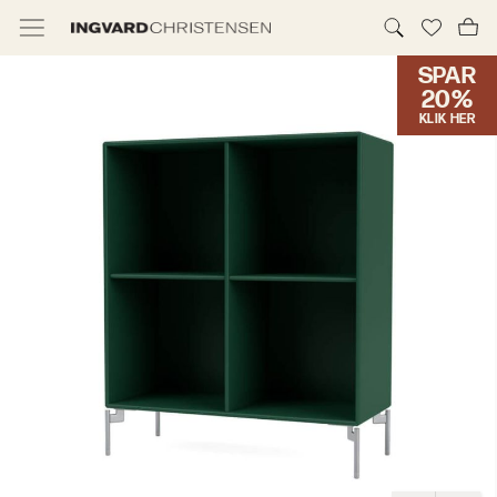
SPAR
TILBUD & IC PRIS
20%
KLIK HER
MØBLER
BELYSNING
NYHEDER
BRANDS
DESIGNERE
ERHVERV
MØBELHUSENE
INFORMATION