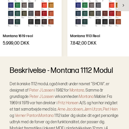
Montana 1619 reol
Montana 1113 Reol
5.999,00 DKK
7.842,00 DKK
B
e
s
k
r
i
v
e
l
s
e
-
Montana 1112 Modul
Det ikoniske 1112 modul, også kendt under navnet “SHOW”, er
designet af
Peter J Lassen
i 1982 for
Montana
. Samme år
grundlagde
Peter J Lassen
virksomheden
Montana
Møbler. Fra
1969 til 1979 var han direktør i
Fritz Hansen
A/S, og han har indgået
et tæt samarbejde med bl.a.
Arne Jacobsen
,
Jørn Utzon
,
Piet Hein
og
Verner Panton.
Montana
1112 lader dig skabe dit eget personlige
udtryk med de farver og den funktionalitet, der passer dig.
Modulet fremstilles i lakeret MDF i pladetykkelsen 12 mm, i 4