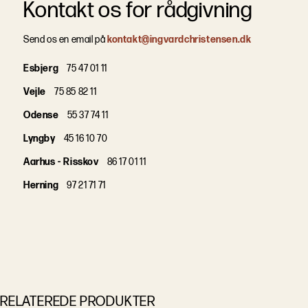
Kontakt os for rådgivning
Send os en email på
kontakt@ingvardchristensen.dk
Esbjerg
75 47 01 11
Vejle
75 85 82 11
Odense
55 37 74 11
Lyngby
45 16 10 70
Aarhus - Risskov
86 17 01 11
Herning
97 21 71 71
RELATEREDE PRODUKTER