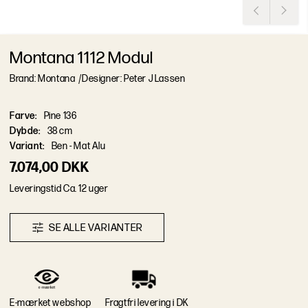
Montana 1112 Modul
Brand: Montana
/
Designer: Peter J Lassen
Farve
:
Pine 136
Dybde
:
38 cm
Variant
:
Ben - Mat Alu
7.074,00 DKK
L
e
v
e
r
i
n
g
s
t
i
d
Ca. 12 uger
S
E
A
L
L
E
V
A
R
I
A
N
T
E
R
E-mærket webshop
Fragtfri levering i DK