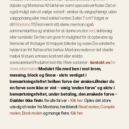
dybder og Montanas 42 lakfarver samt specialoverflader.
Det er
også muligt selv at vælge variant - ønsker du vægophængt, uden
vægophæng eller med sokkel i enten 3 eller 7 cm? Valget er
dit!
Montana
1112 kan nemt stå alene, men kan også
sammensættes og stables for at danne en stor
reol
, skillevæg
eller rumdeler. De fire rum giver fri mulighed for at opbevare og
fremvise alt fra bøger til mapper, billeder og vaser. De vandrette
hylder kan frit flyttes efter behov. Montana reolen er det ideelle
møbel til stuen, entreen, kontoret eller endda
soveværelset.
Produktet kan fås I flere varianter -
kontakt os
for
mere information.
Modulet fås med ben i mat krom,
messing, black og Snow - skriv venligst i
bemærkningsfeltet hvilken farve der ønskes.
Ønsker du
en farve som ikke er vist – vælg ‘anden farve’ og skriv i
bemærkningsfeltet, under betaling, den ønskede farve –
Gælder ikke finér.
Se alle farver –
Klik her.
Oplev det store
udvalg af reoler fra Montana, heriblandt
Read reolen
,
Compile
reolen
,
Book reolen
og mange flere.
Klik her.