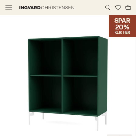
SPAR
TILBUD & IC PRIS
20%
KLIK HER
MØBLER
BELYSNING
NYHEDER
BRANDS
DESIGNERE
ERHVERV
MØBELHUSENE
INFORMATION