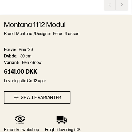
Montana 1112 Modul
Brand: Montana
/
Designer: Peter J Lassen
Farve
:
Pine 136
Dybde
:
30 cm
Variant
:
Ben - Snow
6.141,00 DKK
L
e
v
e
r
i
n
g
s
t
i
d
Ca. 12 uger
S
E
A
L
L
E
V
A
R
I
A
N
T
E
R
E-mærket webshop
Fragtfri levering i DK