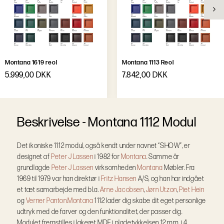
Montana 1619 reol
Montana 1113 Reol
5.999,00 DKK
7.842,00 DKK
B
e
s
k
r
i
v
e
l
s
e
-
Montana 1112 Modul
Det ikoniske 1112 modul, også kendt under navnet “SHOW”, er
designet af
Peter J Lassen
i 1982 for
Montana
. Samme år
grundlagde
Peter J Lassen
virksomheden
Montana
Møbler. Fra
1969 til 1979 var han direktør i
Fritz Hansen
A/S, og han har indgået
et tæt samarbejde med bl.a.
Arne Jacobsen
,
Jørn Utzon
,
Piet Hein
og
Verner Panton.
Montana
1112 lader dig skabe dit eget personlige
udtryk med de farver og den funktionalitet, der passer dig.
Modulet fremstilles i lakeret MDF i pladetykkelsen 12 mm, i 4