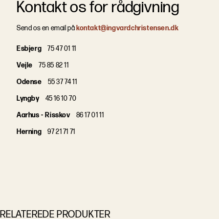
Kontakt os for rådgivning
Send os en email på
kontakt@ingvardchristensen.dk
Esbjerg
75 47 01 11
Vejle
75 85 82 11
Odense
55 37 74 11
Lyngby
45 16 10 70
Aarhus - Risskov
86 17 01 11
Herning
97 21 71 71
RELATEREDE PRODUKTER