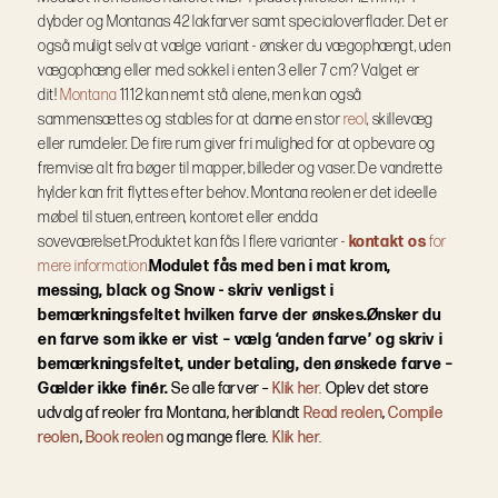
dybder og Montanas 42 lakfarver samt specialoverflader.
Det er
også muligt selv at vælge variant - ønsker du vægophængt, uden
vægophæng eller med sokkel i enten 3 eller 7 cm? Valget er
dit!
Montana
1112 kan nemt stå alene, men kan også
sammensættes og stables for at danne en stor
reol
, skillevæg
eller rumdeler. De fire rum giver fri mulighed for at opbevare og
fremvise alt fra bøger til mapper, billeder og vaser. De vandrette
hylder kan frit flyttes efter behov. Montana reolen er det ideelle
møbel til stuen, entreen, kontoret eller endda
soveværelset.
Produktet kan fås I flere varianter -
kontakt os
for
mere information.
Modulet fås med ben i mat krom,
messing, black og Snow - skriv venligst i
bemærkningsfeltet hvilken farve der ønskes.
Ønsker du
en farve som ikke er vist – vælg ‘anden farve’ og skriv i
bemærkningsfeltet, under betaling, den ønskede farve –
Gælder ikke finér.
Se alle farver –
Klik her.
Oplev det store
udvalg af reoler fra Montana, heriblandt
Read reolen
,
Compile
reolen
,
Book reolen
og mange flere.
Klik her.