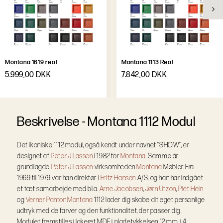
Montana 1619 reol
Montana 1113 Reol
5.999,00 DKK
7.842,00 DKK
B
e
s
k
r
i
v
e
l
s
e
-
Montana 1112 Modul
Det ikoniske 1112 modul, også kendt under navnet “SHOW”, er
designet af
Peter J Lassen
i 1982 for
Montana
. Samme år
grundlagde
Peter J Lassen
virksomheden
Montana
Møbler. Fra
1969 til 1979 var han direktør i
Fritz Hansen
A/S, og han har indgået
et tæt samarbejde med bl.a.
Arne Jacobsen
,
Jørn Utzon
,
Piet Hein
og
Verner Panton.
Montana
1112 lader dig skabe dit eget personlige
udtryk med de farver og den funktionalitet, der passer dig.
Modulet fremstilles i lakeret MDF i pladetykkelsen 12 mm, i 4