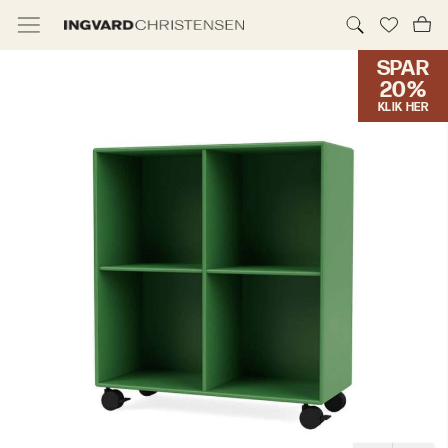
SPAR
TILBUD & IC PRIS
20%
KLIK HER
MØBLER
BELYSNING
NYHEDER
BRANDS
DESIGNERE
ERHVERV
MØBELHUSENE
INFORMATION