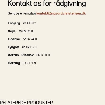
Kontakt os for rådgivning
Send os en email på
kontakt@ingvardchristensen.dk
Esbjerg
75 47 01 11
Vejle
75 85 82 11
Odense
55 37 74 11
Lyngby
45 16 10 70
Aarhus - Risskov
86 17 01 11
Herning
97 21 71 71
RELATEREDE PRODUKTER