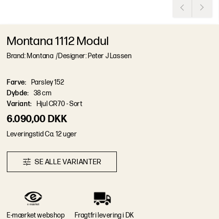
Montana 1112 Modul
Brand: Montana
/
Designer: Peter J Lassen
Farve
:
Parsley 152
Dybde
:
38 cm
Variant
:
Hjul CR70 - Sort
6.090,00 DKK
L
e
v
e
r
i
n
g
s
t
i
d
Ca. 12 uger
S
E
A
L
L
E
V
A
R
I
A
N
T
E
R
E-mærket webshop
Fragtfri levering i DK