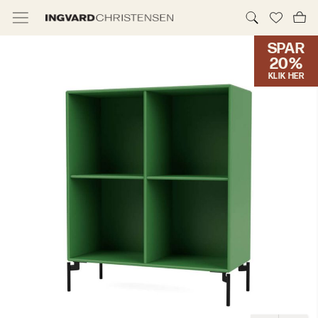
SPAR
TILBUD & IC PRIS
20%
KLIK HER
MØBLER
BELYSNING
NYHEDER
BRANDS
DESIGNERE
ERHVERV
MØBELHUSENE
INFORMATION