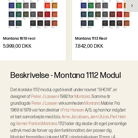
Montana 1619 reol
Montana 1113 Reol
5.999,00 DKK
7.842,00 DKK
B
e
s
k
r
i
v
e
l
s
e
-
Montana 1112 Modul
Det ikoniske 1112 modul, også kendt under navnet “SHOW”, er
designet af
Peter J Lassen
i 1982 for
Montana
. Samme år
grundlagde
Peter J Lassen
virksomheden
Montana
Møbler. Fra
1969 til 1979 var han direktør i
Fritz Hansen
A/S, og han har indgået
et tæt samarbejde med bl.a.
Arne Jacobsen
,
Jørn Utzon
,
Piet Hein
og
Verner Panton.
Montana
1112 lader dig skabe dit eget personlige
udtryk med de farver og den funktionalitet, der passer dig.
Modulet fremstilles i lakeret MDF i pladetykkelsen 12 mm, i 4