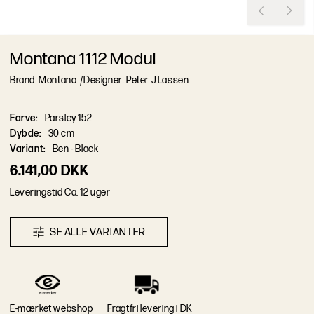
Montana 1112 Modul
Brand: Montana
/
Designer: Peter J Lassen
Farve
:
Parsley 152
Dybde
:
30 cm
Variant
:
Ben - Black
6.141,00 DKK
L
e
v
e
r
i
n
g
s
t
i
d
Ca. 12 uger
S
E
A
L
L
E
V
A
R
I
A
N
T
E
R
E-mærket webshop
Fragtfri levering i DK