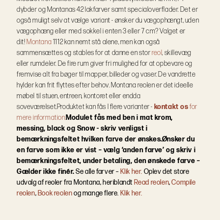
dybder og Montanas 42 lakfarver samt specialoverflader.
Det er
også muligt selv at vælge variant - ønsker du vægophængt, uden
vægophæng eller med sokkel i enten 3 eller 7 cm? Valget er
dit!
Montana
1112 kan nemt stå alene, men kan også
sammensættes og stables for at danne en stor
reol
, skillevæg
eller rumdeler. De fire rum giver fri mulighed for at opbevare og
fremvise alt fra bøger til mapper, billeder og vaser. De vandrette
hylder kan frit flyttes efter behov. Montana reolen er det ideelle
møbel til stuen, entreen, kontoret eller endda
soveværelset.
Produktet kan fås I flere varianter -
kontakt os
for
mere information.
Modulet fås med ben i mat krom,
messing, black og Snow - skriv venligst i
bemærkningsfeltet hvilken farve der ønskes.
Ønsker du
en farve som ikke er vist – vælg ‘anden farve’ og skriv i
bemærkningsfeltet, under betaling, den ønskede farve –
Gælder ikke finér.
Se alle farver –
Klik her.
Oplev det store
udvalg af reoler fra Montana, heriblandt
Read reolen
,
Compile
reolen
,
Book reolen
og mange flere.
Klik her.