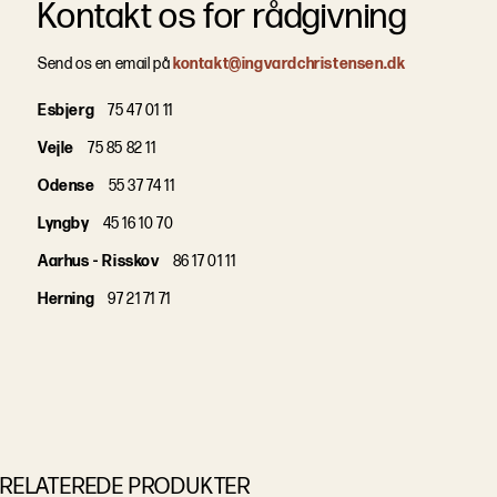
Kontakt os for rådgivning
Send os en email på
kontakt@ingvardchristensen.dk
Esbjerg
75 47 01 11
Vejle
75 85 82 11
Odense
55 37 74 11
Lyngby
45 16 10 70
Aarhus - Risskov
86 17 01 11
Herning
97 21 71 71
RELATEREDE PRODUKTER