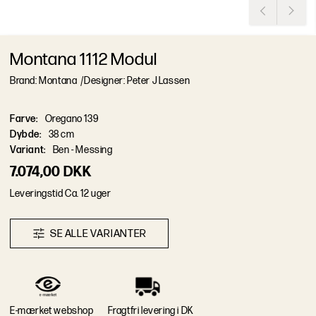
Montana 1112 Modul
Brand: Montana
/
Designer: Peter J Lassen
Farve
:
Oregano 139
Dybde
:
38 cm
Variant
:
Ben - Messing
7.074,00 DKK
L
e
v
e
r
i
n
g
s
t
i
d
Ca. 12 uger
S
E
A
L
L
E
V
A
R
I
A
N
T
E
R
E-mærket webshop
Fragtfri levering i DK