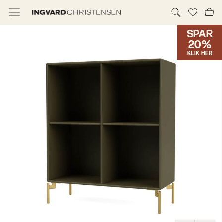
SPAR
TILBUD & IC PRIS
20%
KLIK HER
MØBLER
BELYSNING
NYHEDER
BRANDS
DESIGNERE
ERHVERV
MØBELHUSENE
INFORMATION