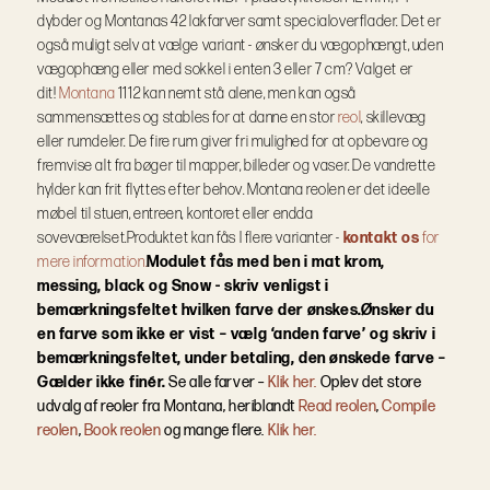
dybder og Montanas 42 lakfarver samt specialoverflader.
Det er
også muligt selv at vælge variant - ønsker du vægophængt, uden
vægophæng eller med sokkel i enten 3 eller 7 cm? Valget er
dit!
Montana
1112 kan nemt stå alene, men kan også
sammensættes og stables for at danne en stor
reol
, skillevæg
eller rumdeler. De fire rum giver fri mulighed for at opbevare og
fremvise alt fra bøger til mapper, billeder og vaser. De vandrette
hylder kan frit flyttes efter behov. Montana reolen er det ideelle
møbel til stuen, entreen, kontoret eller endda
soveværelset.
Produktet kan fås I flere varianter -
kontakt os
for
mere information.
Modulet fås med ben i mat krom,
messing, black og Snow - skriv venligst i
bemærkningsfeltet hvilken farve der ønskes.
Ønsker du
en farve som ikke er vist – vælg ‘anden farve’ og skriv i
bemærkningsfeltet, under betaling, den ønskede farve –
Gælder ikke finér.
Se alle farver –
Klik her.
Oplev det store
udvalg af reoler fra Montana, heriblandt
Read reolen
,
Compile
reolen
,
Book reolen
og mange flere.
Klik her.