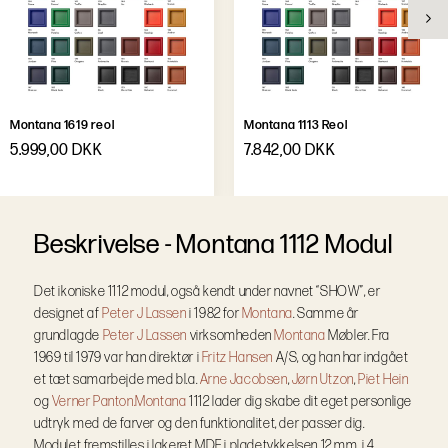
Montana 1619 reol
Montana 1113 Reol
5.999,00 DKK
7.842,00 DKK
B
e
s
k
r
i
v
e
l
s
e
-
Montana 1112 Modul
Det ikoniske 1112 modul, også kendt under navnet “SHOW”, er
designet af
Peter J Lassen
i 1982 for
Montana
. Samme år
grundlagde
Peter J Lassen
virksomheden
Montana
Møbler. Fra
1969 til 1979 var han direktør i
Fritz Hansen
A/S, og han har indgået
et tæt samarbejde med bl.a.
Arne Jacobsen
,
Jørn Utzon
,
Piet Hein
og
Verner Panton.
Montana
1112 lader dig skabe dit eget personlige
udtryk med de farver og den funktionalitet, der passer dig.
Modulet fremstilles i lakeret MDF i pladetykkelsen 12 mm, i 4