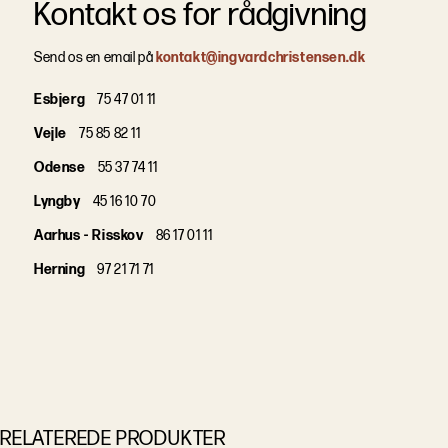
Kontakt os for rådgivning
Send os en email på
kontakt@ingvardchristensen.dk
Esbjerg
75 47 01 11
Vejle
75 85 82 11
Odense
55 37 74 11
Lyngby
45 16 10 70
Aarhus - Risskov
86 17 01 11
Herning
97 21 71 71
RELATEREDE PRODUKTER