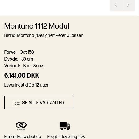
Montana 1112 Modul
Brand: Montana
/
Designer: Peter J Lassen
Farve
:
Oat 158
Dybde
:
30 cm
Variant
:
Ben - Snow
6.141,00 DKK
L
e
v
e
r
i
n
g
s
t
i
d
Ca. 12 uger
S
E
A
L
L
E
V
A
R
I
A
N
T
E
R
E-mærket webshop
Fragtfri levering i DK