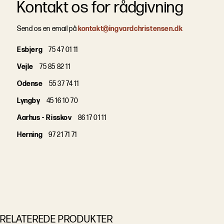
Kontakt os for rådgivning
Send os en email på
kontakt@ingvardchristensen.dk
Esbjerg
75 47 01 11
Vejle
75 85 82 11
Odense
55 37 74 11
Lyngby
45 16 10 70
Aarhus - Risskov
86 17 01 11
Herning
97 21 71 71
RELATEREDE PRODUKTER