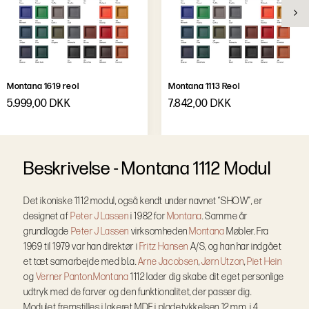
Montana 1619 reol
Montana 1113 Reol
5.999,00 DKK
7.842,00 DKK
B
e
s
k
r
i
v
e
l
s
e
-
Montana 1112 Modul
Det ikoniske 1112 modul, også kendt under navnet “SHOW”, er
designet af
Peter J Lassen
i 1982 for
Montana
. Samme år
grundlagde
Peter J Lassen
virksomheden
Montana
Møbler. Fra
1969 til 1979 var han direktør i
Fritz Hansen
A/S, og han har indgået
et tæt samarbejde med bl.a.
Arne Jacobsen
,
Jørn Utzon
,
Piet Hein
og
Verner Panton.
Montana
1112 lader dig skabe dit eget personlige
udtryk med de farver og den funktionalitet, der passer dig.
Modulet fremstilles i lakeret MDF i pladetykkelsen 12 mm, i 4