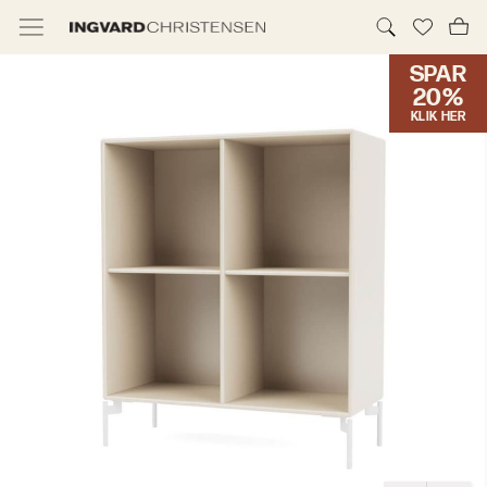
SPAR
TILBUD & IC PRIS
20%
KLIK HER
MØBLER
BELYSNING
NYHEDER
BRANDS
DESIGNERE
ERHVERV
MØBELHUSENE
INFORMATION