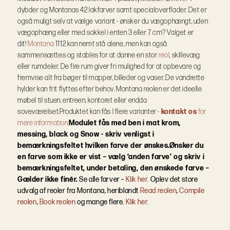
dybder og Montanas 42 lakfarver samt specialoverflader.
Det er
også muligt selv at vælge variant - ønsker du vægophængt, uden
vægophæng eller med sokkel i enten 3 eller 7 cm? Valget er
dit!
Montana
1112 kan nemt stå alene, men kan også
sammensættes og stables for at danne en stor
reol
, skillevæg
eller rumdeler. De fire rum giver fri mulighed for at opbevare og
fremvise alt fra bøger til mapper, billeder og vaser. De vandrette
hylder kan frit flyttes efter behov. Montana reolen er det ideelle
møbel til stuen, entreen, kontoret eller endda
soveværelset.
Produktet kan fås I flere varianter -
kontakt os
for
mere information.
Modulet fås med ben i mat krom,
messing, black og Snow - skriv venligst i
bemærkningsfeltet hvilken farve der ønskes.
Ønsker du
en farve som ikke er vist – vælg ‘anden farve’ og skriv i
bemærkningsfeltet, under betaling, den ønskede farve –
Gælder ikke finér.
Se alle farver –
Klik her.
Oplev det store
udvalg af reoler fra Montana, heriblandt
Read reolen
,
Compile
reolen
,
Book reolen
og mange flere.
Klik her.