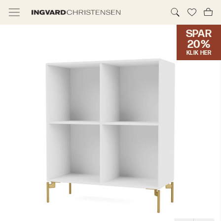
SPAR
TILBUD & IC PRIS
20%
KLIK HER
MØBLER
BELYSNING
NYHEDER
BRANDS
DESIGNERE
ERHVERV
MØBELHUSENE
INFORMATION