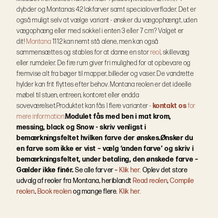
dybder og Montanas 42 lakfarver samt specialoverflader.
Det er
også muligt selv at vælge variant - ønsker du vægophængt, uden
vægophæng eller med sokkel i enten 3 eller 7 cm? Valget er
dit!
Montana
1112 kan nemt stå alene, men kan også
sammensættes og stables for at danne en stor
reol
, skillevæg
eller rumdeler. De fire rum giver fri mulighed for at opbevare og
fremvise alt fra bøger til mapper, billeder og vaser. De vandrette
hylder kan frit flyttes efter behov. Montana reolen er det ideelle
møbel til stuen, entreen, kontoret eller endda
soveværelset.
Produktet kan fås I flere varianter -
kontakt os
for
mere information.
Modulet fås med ben i mat krom,
messing, black og Snow - skriv venligst i
bemærkningsfeltet hvilken farve der ønskes.
Ønsker du
en farve som ikke er vist – vælg ‘anden farve’ og skriv i
bemærkningsfeltet, under betaling, den ønskede farve –
Gælder ikke finér.
Se alle farver –
Klik her.
Oplev det store
udvalg af reoler fra Montana, heriblandt
Read reolen
,
Compile
reolen
,
Book reolen
og mange flere.
Klik her.