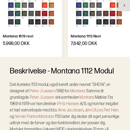
Montana 1619 reol
Montana 1113 Reol
5.999,00 DKK
7.842,00 DKK
B
e
s
k
r
i
v
e
l
s
e
-
Montana 1112 Modul
Det ikoniske 1112 modul, også kendt under navnet “SHOW”, er
designet af
Peter J Lassen
i 1982 for
Montana
. Samme år
grundlagde
Peter J Lassen
virksomheden
Montana
Møbler. Fra
1969 til 1979 var han direktør i
Fritz Hansen
A/S, og han har indgået
et tæt samarbejde med bl.a.
Arne Jacobsen
,
Jørn Utzon
,
Piet Hein
og
Verner Panton.
Montana
1112 lader dig skabe dit eget personlige
udtryk med de farver og den funktionalitet, der passer dig.
Modulet fremstilles i lakeret MDF i pladetykkelsen 12 mm, i 4