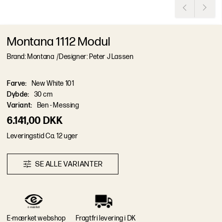
Montana 1112 Modul
Brand: Montana
/
Designer: Peter J Lassen
Farve
:
New White 101
Dybde
:
30 cm
Variant
:
Ben - Messing
6.141,00 DKK
L
e
v
e
r
i
n
g
s
t
i
d
Ca. 12 uger
S
E
A
L
L
E
V
A
R
I
A
N
T
E
R
E-mærket webshop
Fragtfri levering i DK