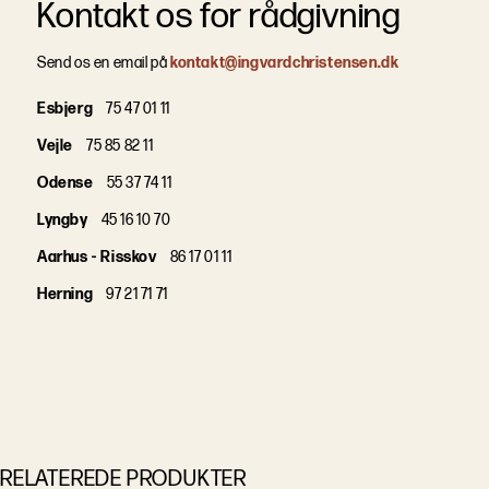
Kontakt os for rådgivning
Send os en email på
kontakt@ingvardchristensen.dk
Esbjerg
75 47 01 11
Vejle
75 85 82 11
Odense
55 37 74 11
Lyngby
45 16 10 70
Aarhus - Risskov
86 17 01 11
Herning
97 21 71 71
RELATEREDE PRODUKTER