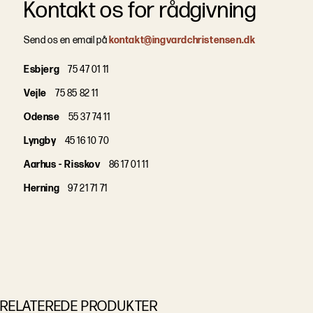
Kontakt os for rådgivning
Send os en email på
kontakt@ingvardchristensen.dk
Esbjerg
75 47 01 11
Vejle
75 85 82 11
Odense
55 37 74 11
Lyngby
45 16 10 70
Aarhus - Risskov
86 17 01 11
Herning
97 21 71 71
RELATEREDE PRODUKTER