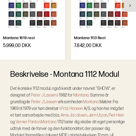
Montana 1619 reol
Montana 1113 Reol
5.999,00 DKK
7.842,00 DKK
B
e
s
k
r
i
v
e
l
s
e
-
Montana 1112 Modul
Det ikoniske 1112 modul, også kendt under navnet “SHOW”, er
designet af
Peter J Lassen
i 1982 for
Montana
. Samme år
grundlagde
Peter J Lassen
virksomheden
Montana
Møbler. Fra
1969 til 1979 var han direktør i
Fritz Hansen
A/S, og han har indgået
et tæt samarbejde med bl.a.
Arne Jacobsen
,
Jørn Utzon
,
Piet Hein
og
Verner Panton.
Montana
1112 lader dig skabe dit eget personlige
udtryk med de farver og den funktionalitet, der passer dig.
Modulet fremstilles i lakeret MDF i pladetykkelsen 12 mm, i 4