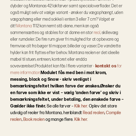
dybder og Montanas 42 lakfarver samt specialoverflader.
Det er
også muligt selv at vælge variant - ønsker du vægophængt, uden
vægophæng eller med sokkel i enten 3 eller 7 cm? Valget er
dit!
Montana
1112 kan nemt stå alene, men kan også
sammensættes og stables for at danne en stor
reol
, skillevæg
eller rumdeler. De fire rum giver fri mulighed for at opbevare og
fremvise alt fra bøger til mapper, billeder og vaser. De vandrette
hylder kan frit flyttes efter behov. Montana reolen er det ideelle
møbel til stuen, entreen, kontoret eller endda
soveværelset.
Produktet kan fås I flere varianter -
kontakt os
for
mere information.
Modulet fås med ben i mat krom,
messing, black og Snow - skriv venligst i
bemærkningsfeltet hvilken farve der ønskes.
Ønsker du
en farve som ikke er vist – vælg ‘anden farve’ og skriv i
bemærkningsfeltet, under betaling, den ønskede farve –
Gælder ikke finér.
Se alle farver –
Klik her.
Oplev det store
udvalg af reoler fra Montana, heriblandt
Read reolen
,
Compile
reolen
,
Book reolen
og mange flere.
Klik her.