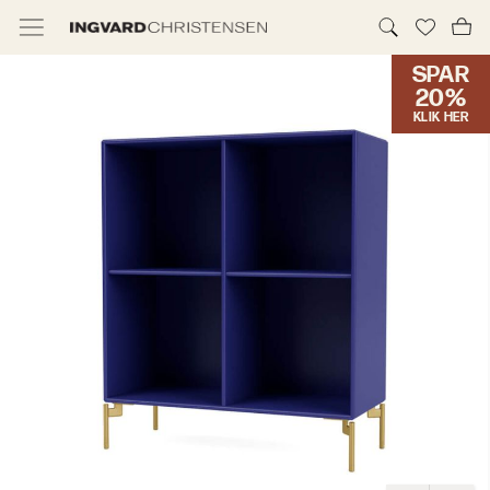
SPAR
TILBUD & IC PRIS
20%
KLIK HER
MØBLER
BELYSNING
NYHEDER
BRANDS
DESIGNERE
ERHVERV
MØBELHUSENE
INFORMATION