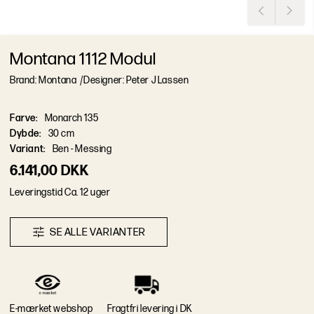
Montana 1112 Modul
Brand: Montana
/
Designer: Peter J Lassen
Farve
:
Monarch 135
Dybde
:
30 cm
Variant
:
Ben - Messing
6.141,00 DKK
L
e
v
e
r
i
n
g
s
t
i
d
Ca. 12 uger
S
E
A
L
L
E
V
A
R
I
A
N
T
E
R
E-mærket webshop
Fragtfri levering i DK