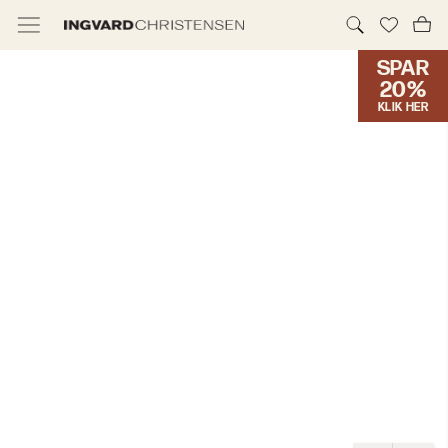
SPAR
TILBUD & IC PRIS
20%
KLIK HER
MØBLER
BELYSNING
NYHEDER
BRANDS
DESIGNERE
ERHVERV
MØBELHUSENE
INFORMATION