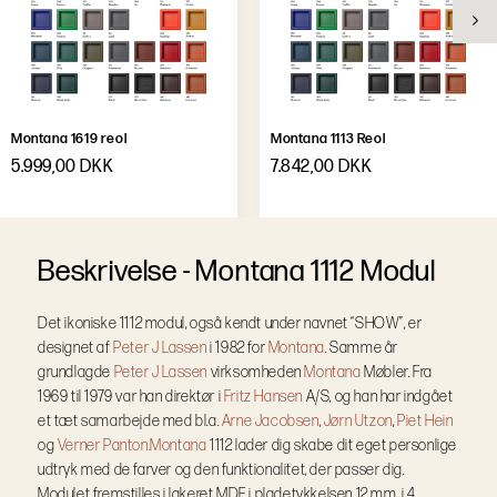
Montana 1619 reol
Montana 1113 Reol
5.999,00 DKK
7.842,00 DKK
B
e
s
k
r
i
v
e
l
s
e
-
Montana 1112 Modul
Det ikoniske 1112 modul, også kendt under navnet “SHOW”, er
designet af
Peter J Lassen
i 1982 for
Montana
. Samme år
grundlagde
Peter J Lassen
virksomheden
Montana
Møbler. Fra
1969 til 1979 var han direktør i
Fritz Hansen
A/S, og han har indgået
et tæt samarbejde med bl.a.
Arne Jacobsen
,
Jørn Utzon
,
Piet Hein
og
Verner Panton.
Montana
1112 lader dig skabe dit eget personlige
udtryk med de farver og den funktionalitet, der passer dig.
Modulet fremstilles i lakeret MDF i pladetykkelsen 12 mm, i 4