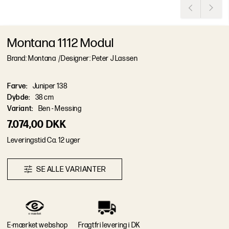
Montana 1112 Modul
Brand: Montana
/
Designer: Peter J Lassen
Farve
:
Juniper 138
Dybde
:
38 cm
Variant
:
Ben - Messing
7.074,00 DKK
L
e
v
e
r
i
n
g
s
t
i
d
Ca. 12 uger
S
E
A
L
L
E
V
A
R
I
A
N
T
E
R
E-mærket webshop
Fragtfri levering i DK