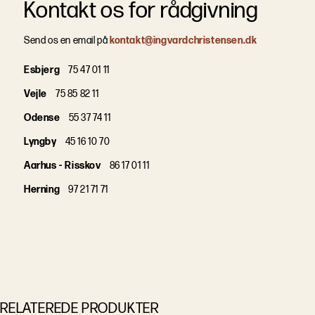
Kontakt os for rådgivning
Send os en email på
kontakt@ingvardchristensen.dk
Esbjerg
75 47 01 11
Vejle
75 85 82 11
Odense
55 37 74 11
Lyngby
45 16 10 70
Aarhus - Risskov
86 17 01 11
Herning
97 21 71 71
RELATEREDE PRODUKTER