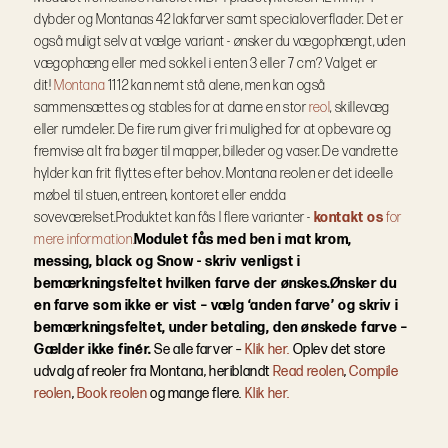
dybder og Montanas 42 lakfarver samt specialoverflader.
Det er
også muligt selv at vælge variant - ønsker du vægophængt, uden
vægophæng eller med sokkel i enten 3 eller 7 cm? Valget er
dit!
Montana
1112 kan nemt stå alene, men kan også
sammensættes og stables for at danne en stor
reol
, skillevæg
eller rumdeler. De fire rum giver fri mulighed for at opbevare og
fremvise alt fra bøger til mapper, billeder og vaser. De vandrette
hylder kan frit flyttes efter behov. Montana reolen er det ideelle
møbel til stuen, entreen, kontoret eller endda
soveværelset.
Produktet kan fås I flere varianter -
kontakt os
for
mere information.
Modulet fås med ben i mat krom,
messing, black og Snow - skriv venligst i
bemærkningsfeltet hvilken farve der ønskes.
Ønsker du
en farve som ikke er vist – vælg ‘anden farve’ og skriv i
bemærkningsfeltet, under betaling, den ønskede farve –
Gælder ikke finér.
Se alle farver –
Klik her.
Oplev det store
udvalg af reoler fra Montana, heriblandt
Read reolen
,
Compile
reolen
,
Book reolen
og mange flere.
Klik her.