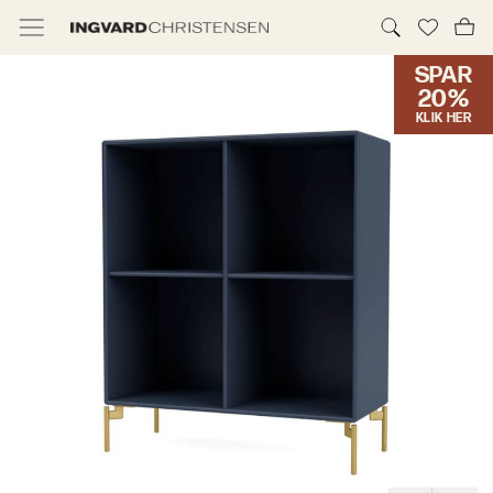
SPAR
TILBUD & IC PRIS
20%
KLIK HER
MØBLER
BELYSNING
NYHEDER
BRANDS
DESIGNERE
ERHVERV
MØBELHUSENE
INFORMATION