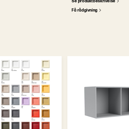
S
e
p
r
o
d
u
k
t
b
e
s
k
r
i
v
e
l
s
e
F
å
r
å
d
g
i
v
n
i
n
g