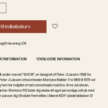
t
i
l
i
n
d
k
ø
b
s
k
u
r
v
agtfri levering i DK
KTINFORMATION
YDERLIGERE INFORMATION
dt under navnet “SHOW”, er designet af Peter J Lassen i 1982 for
ter J Lassen virksomheden Montana Møbler. Fra 1969 til 1979 var
 og han har indgået et tæt samarbejde med bl.a. Arne Jacobsen,
anton. Montana 1112 lader dig skabe dit eget personlige udtryk med
er passer dig. Modulet fremstilles i lakeret MDF i pladetykkelsen 12