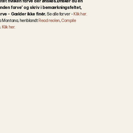
ltet hvilken farve der ønskes.
Ønsker du en
anden farve’ og skriv i bemærkningsfeltet,
rve – Gælder ikke finér.
Se alle farver –
Klik her.
ra Montana, heriblandt
Read reolen
,
Compile
e.
Klik her.