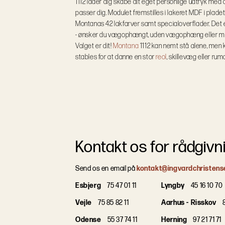
1112 lader dig skabe dit eget personlige udtryk med d
passer dig. Modulet fremstilles i lakeret MDF i plad
Montanas 42 lakfarver samt specialoverflader.
Det 
- ønsker du vægophængt, uden vægophæng eller med
Valget er dit!
Montana
1112 kan nemt stå alene, me
stables for at danne en stor
reol
, skillevæg eller rum
Kontakt os for rådgivn
Send os en email på
kontakt@ingvardchristens
Esbjerg
75 47 01 11
Lyngby
45 16 10 70
Vejle
75 85 82 11
Aarhus - Risskov
8
Odense
55 37 74 11
Herning
97 21 71 71