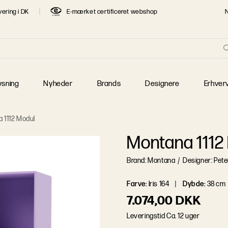
vering i DK
E-mærket certificeret webshop
re
T SØGTE DESIGNERE
 Jacobsen
Børge Mogensen
Finn Juhl
 J. Wegner
Jaime Hayon
Jens Juul Eilersen
ysning
Nyheder
Brands
Designere
Erhver
 Klint
Mogens Lassen
Piet Hein
 Henningsen
Poul Kjærholm
Verner Panton
 1112 Modul
Montana 1112
Brand: Montana
/
Designer: Pete
Farve
:
Iris 164
Dybde
:
38 cm
7.074,00 DKK
L
e
v
e
r
i
n
g
s
t
i
d
Ca. 12 uger