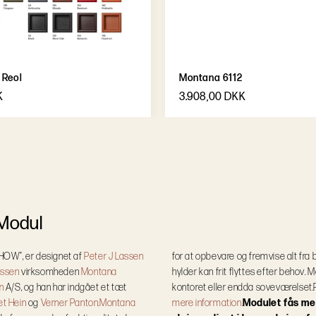
 Reol
Montana 6112
K
3.908,00 DKK
 Modul
SHOW”, er designet af
Peter J Lassen
for at opbevare og fremvise alt fra 
assen
virksomheden
Montana
hylder kan frit flyttes efter behov. 
n
A/S, og han har indgået et tæt
kontoret eller endda soveværelset.
et Hein
og
Verner Panton.
Montana
mere information.
Modulet fås me