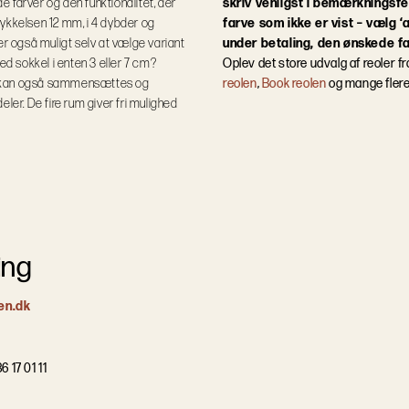
e farver og den funktionalitet, der
skriv venligst i bemærkningsfe
etykkelsen 12 mm, i 4 dybder og
farve som ikke er vist – vælg ‘
er også muligt selv at vælge variant
under betaling, den ønskede fa
 sokkel i enten 3 eller 7 cm?
Oplev det store udvalg af reoler f
n kan også sammensættes og
reolen
,
Book reolen
og mange fler
deler. De fire rum giver fri mulighed
ing
en.dk
6 17 01 11