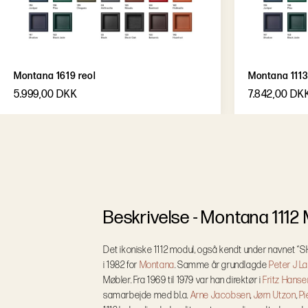
Montana 1619 reol
Montana 1113
5.999,00 DKK
7.842,00 DK
B
e
s
k
r
i
v
e
l
s
e
-
Montana 1112
Det ikoniske 1112 modul, også kendt under navnet “
i 1982 for
Montana
. Samme år grundlagde
Peter J L
Møbler. Fra 1969 til 1979 var han direktør i
Fritz Hanse
samarbejde med bl.a.
Arne Jacobsen
,
Jørn Utzon
,
Pi