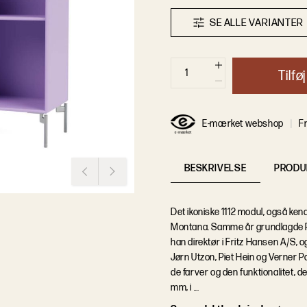
S
E
A
L
L
E
V
A
R
I
A
N
T
E
R
T
i
l
f
ø
j
E-mærket webshop
Fr
BESKRIVELSE
PRODU
Det ikoniske 1112 modul, også ken
Montana. Samme år grundlagde Pe
han direktør i Fritz Hansen A/S,
Jørn Utzon, Piet Hein og Verner P
de farver og den funktionalitet, d
mm, i ...