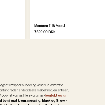
Montana 1118 Modul
7.522,00 DKK
bøger til mapper, billeder og vaser. De vandrette
Montana reolen er det ideelle møbel til stuen, entreen,
Produktet kan fås I flere varianter -
kontakt os
for
d ben i mat krom, messing, black og Snow -