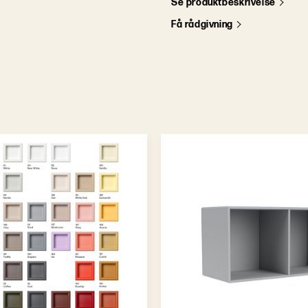
S
e
p
r
o
d
u
k
t
b
e
s
k
r
i
v
e
l
s
e
F
å
r
å
d
g
i
v
n
i
n
g