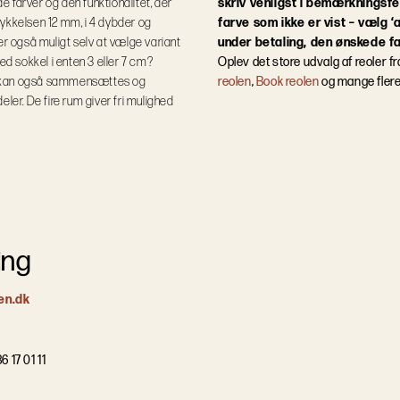
e farver og den funktionalitet, der
skriv venligst i bemærkningsfe
etykkelsen 12 mm, i 4 dybder og
farve som ikke er vist – vælg ‘
er også muligt selv at vælge variant
under betaling, den ønskede fa
 sokkel i enten 3 eller 7 cm?
Oplev det store udvalg af reoler f
n kan også sammensættes og
reolen
,
Book reolen
og mange fler
deler. De fire rum giver fri mulighed
ing
en.dk
6 17 01 11