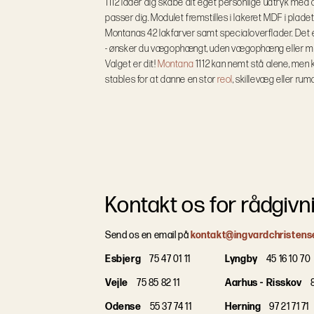
1112 lader dig skabe dit eget personlige udtryk med d
passer dig. Modulet fremstilles i lakeret MDF i plad
Montanas 42 lakfarver samt specialoverflader.
Det 
- ønsker du vægophængt, uden vægophæng eller med
Valget er dit!
Montana
1112 kan nemt stå alene, me
stables for at danne en stor
reol
, skillevæg eller rum
Kontakt os for rådgivn
Send os en email på
kontakt@ingvardchristens
Esbjerg
75 47 01 11
Lyngby
45 16 10 70
Vejle
75 85 82 11
Aarhus - Risskov
8
Odense
55 37 74 11
Herning
97 21 71 71