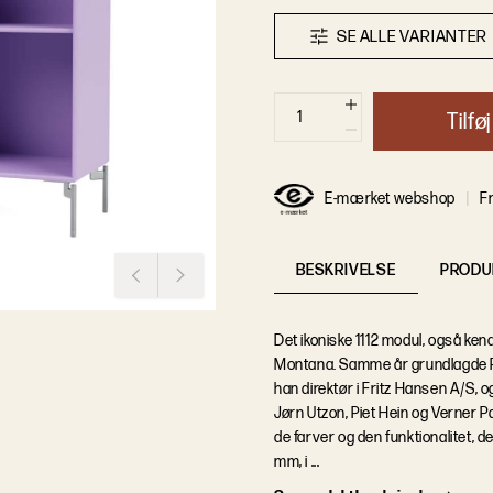
S
E
A
L
L
E
V
A
R
I
A
N
T
E
R
T
i
l
f
ø
j
E-mærket webshop
Fr
BESKRIVELSE
PRODU
Det ikoniske 1112 modul, også ken
Montana. Samme år grundlagde Pe
han direktør i Fritz Hansen A/S,
Jørn Utzon, Piet Hein og Verner P
de farver og den funktionalitet, d
mm, i ...