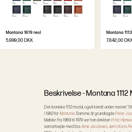
Montana 1619 reol
Montana 1113
5.999,00 DKK
7.842,00 DK
B
e
s
k
r
i
v
e
l
s
e
-
Montana 1112
Det ikoniske 1112 modul, også kendt under navnet “
i 1982 for
Montana
. Samme år grundlagde
Peter J L
Møbler. Fra 1969 til 1979 var han direktør i
Fritz Hanse
samarbejde med bl.a.
Arne Jacobsen
,
Jørn Utzon
,
Pi