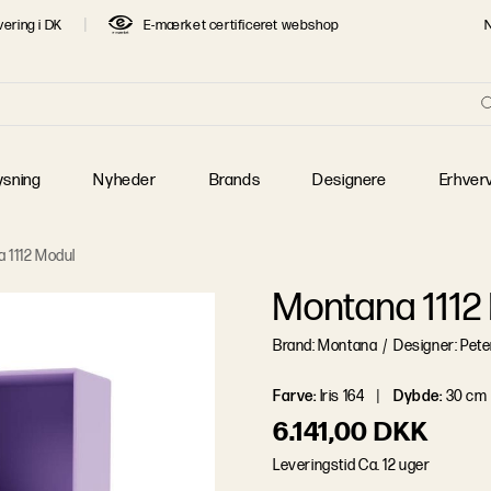
vering i DK
E-mærket certificeret webshop
re
T SØGTE DESIGNERE
 Jacobsen
Børge Mogensen
Finn Juhl
 J. Wegner
Jaime Hayon
Jens Juul Eilersen
ysning
Nyheder
Brands
Designere
Erhver
 Klint
Mogens Lassen
Piet Hein
 Henningsen
Poul Kjærholm
Verner Panton
 1112 Modul
Montana 1112
Brand: Montana
/
Designer: Pete
Farve
:
Iris 164
Dybde
:
30 cm
6.141,00 DKK
L
e
v
e
r
i
n
g
s
t
i
d
Ca. 12 uger