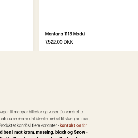
Montana 1118 Modul
7.522,00 DKK
bøger til mapper, billeder og vaser. De vandrette
Montana reolen er det ideelle møbel til stuen, entreen,
Produktet kan fås I flere varianter -
kontakt os
for
d ben i mat krom, messing, black og Snow -