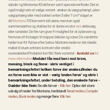
dybder og Montanas 42 lakfarver samt specialoverflader.
Det er
også muligt selv at vælge variant - ønsker du vægophængt, uden
vægophæng eller med sokkel i enten 3 eller 7 cm? Valget er
dit!
Montana
1112 kan nemt stå alene, men kan også
sammensættes og stables for at danne en stor
reol
, skillevæg
eller rumdeler. De fire rum giver fri mulighed for at opbevare og
fremvise alt fra bøger til mapper, billeder og vaser. De vandrette
hylder kan frit flyttes efter behov. Montana reolen er det ideelle
møbel til stuen, entreen, kontoret eller endda
soveværelset.
Produktet kan fås I flere varianter -
kontakt os
for
mere information.
Modulet fås med ben i mat krom,
messing, black og Snow - skriv venligst i
bemærkningsfeltet hvilken farve der ønskes.
Ønsker du
en farve som ikke er vist – vælg ‘anden farve’ og skriv i
bemærkningsfeltet, under betaling, den ønskede farve –
Gælder ikke finér.
Se alle farver –
Klik her.
Oplev det store
udvalg af reoler fra Montana, heriblandt
Read reolen
,
Compile
reolen
,
Book reolen
og mange flere.
Klik her.