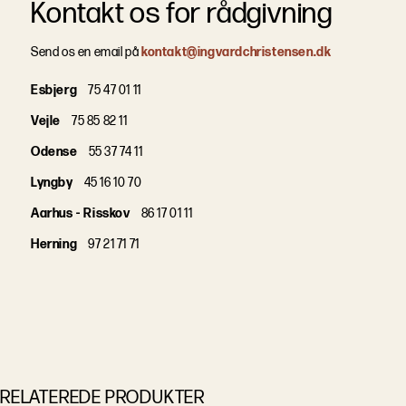
Kontakt os for rådgivning
Send os en email på
kontakt@ingvardchristensen.dk
Esbjerg
75 47 01 11
Vejle
75 85 82 11
Odense
55 37 74 11
Lyngby
45 16 10 70
Aarhus - Risskov
86 17 01 11
Herning
97 21 71 71
RELATEREDE PRODUKTER