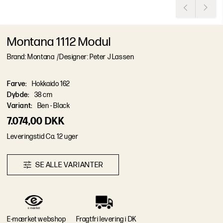
Montana 1112 Modul
Brand: Montana
/
Designer: Peter J Lassen
Farve
:
Hokkaido 162
Dybde
:
38 cm
Variant
:
Ben - Black
7.074,00 DKK
L
e
v
e
r
i
n
g
s
t
i
d
Ca. 12 uger
S
E
A
L
L
E
V
A
R
I
A
N
T
E
R
E-mærket webshop
Fragtfri levering i DK