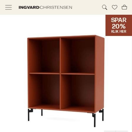
SPAR
TILBUD & IC PRIS
20%
KLIK HER
MØBLER
BELYSNING
NYHEDER
BRANDS
DESIGNERE
ERHVERV
MØBELHUSENE
INFORMATION