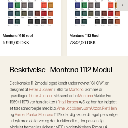
Montana 1619 reol
Montana 1113 Reol
5.999,00 DKK
7.842,00 DKK
B
e
s
k
r
i
v
e
l
s
e
-
Montana 1112 Modul
Det ikoniske 1112 modul, også kendt under navnet “SHOW”, er
designet af
Peter J Lassen
i 1982 for
Montana
. Samme år
grundlagde
Peter J Lassen
virksomheden
Montana
Møbler. Fra
1969 til 1979 var han direktør i
Fritz Hansen
A/S, og han har indgået
et tæt samarbejde med bl.a.
Arne Jacobsen
,
Jørn Utzon
,
Piet Hein
og
Verner Panton.
Montana
1112 lader dig skabe dit eget personlige
udtryk med de farver og den funktionalitet, der passer dig.
Modulet fremstilles i lakeret MDF i pladetykkelsen 12 mm, i 4