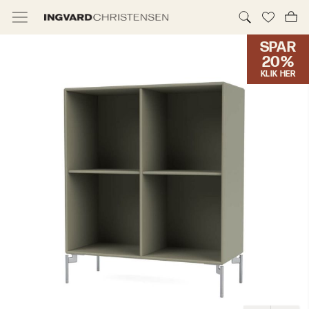
SPAR
TILBUD & IC PRIS
20%
KLIK HER
MØBLER
BELYSNING
NYHEDER
BRANDS
DESIGNERE
ERHVERV
MØBELHUSENE
INFORMATION