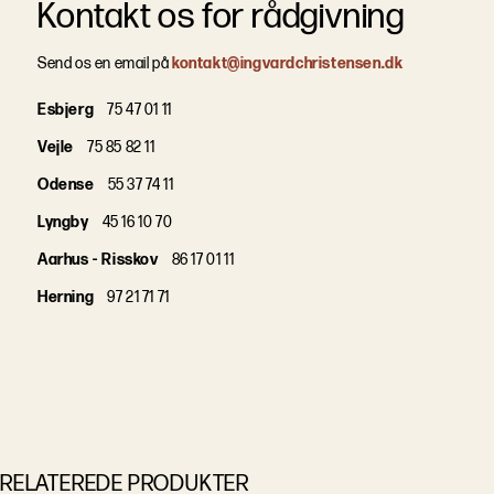
Kontakt os for rådgivning
Send os en email på
kontakt@ingvardchristensen.dk
Esbjerg
75 47 01 11
Vejle
75 85 82 11
Odense
55 37 74 11
Lyngby
45 16 10 70
Aarhus - Risskov
86 17 01 11
Herning
97 21 71 71
RELATEREDE PRODUKTER