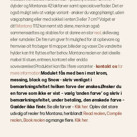
dybder og Montanas 42 lakfarver samt specialoverflader.
Det er
også muligt selv at vælge variant - ønsker du vægophængt, uden
vægophæng eller med sokkel i enten 3 eller 7 cm? Valget er
dit!
Montana
1112 kan nemt stå alene, men kan også
sammensættes og stables for at danne en stor
reol
, skillevæg
eller rumdeler. De fire rum giver fri mulighed for at opbevare og
fremvise alt fra bøger til mapper, billeder og vaser. De vandrette
hylder kan frit flyttes efter behov. Montana reolen er det ideelle
møbel til stuen, entreen, kontoret eller endda
soveværelset.
Produktet kan fås I flere varianter -
kontakt os
for
mere information.
Modulet fås med ben i mat krom,
messing, black og Snow - skriv venligst i
bemærkningsfeltet hvilken farve der ønskes.
Ønsker du
en farve som ikke er vist – vælg ‘anden farve’ og skriv i
bemærkningsfeltet, under betaling, den ønskede farve –
Gælder ikke finér.
Se alle farver –
Klik her.
Oplev det store
udvalg af reoler fra Montana, heriblandt
Read reolen
,
Compile
reolen
,
Book reolen
og mange flere.
Klik her.