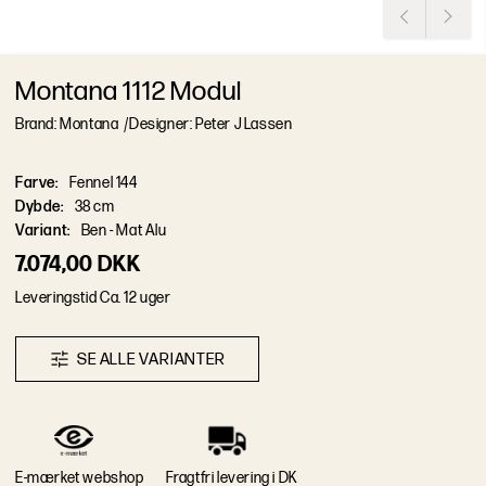
Montana 1112 Modul
Brand: Montana
/
Designer: Peter J Lassen
Farve
:
Fennel 144
Dybde
:
38 cm
Variant
:
Ben - Mat Alu
7.074,00 DKK
L
e
v
e
r
i
n
g
s
t
i
d
Ca. 12 uger
S
E
A
L
L
E
V
A
R
I
A
N
T
E
R
E-mærket webshop
Fragtfri levering i DK