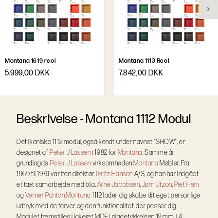
Montana 1619 reol
Montana 1113 Reol
5.999,00 DKK
7.842,00 DKK
B
e
s
k
r
i
v
e
l
s
e
-
Montana 1112 Modul
Det ikoniske 1112 modul, også kendt under navnet “SHOW”, er
designet af
Peter J Lassen
i 1982 for
Montana
. Samme år
grundlagde
Peter J Lassen
virksomheden
Montana
Møbler. Fra
1969 til 1979 var han direktør i
Fritz Hansen
A/S, og han har indgået
et tæt samarbejde med bl.a.
Arne Jacobsen
,
Jørn Utzon
,
Piet Hein
og
Verner Panton.
Montana
1112 lader dig skabe dit eget personlige
udtryk med de farver og den funktionalitet, der passer dig.
Modulet fremstilles i lakeret MDF i pladetykkelsen 12 mm, i 4