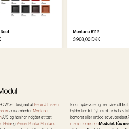
 Reol
Montana 6112
K
3.908,00 DKK
 Modul
SHOW”, er designet af
Peter J Lassen
for at opbevare og fremvise alt fra 
assen
virksomheden
Montana
hylder kan frit flyttes efter behov. 
n
A/S, og han har indgået et tæt
kontoret eller endda soveværelset.
et Hein
og
Verner Panton.
Montana
mere information.
Modulet fås me