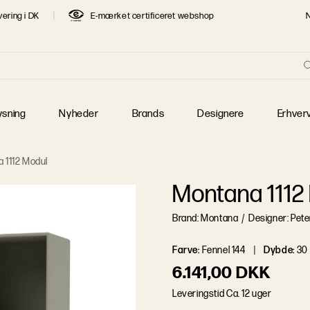
vering i DK
E-mærket certificeret webshop
re
T SØGTE DESIGNERE
 Jacobsen
Børge Mogensen
Finn Juhl
 J. Wegner
Jaime Hayon
Jens Juul Eilersen
ysning
Nyheder
Brands
Designere
Erhver
 Klint
Mogens Lassen
Piet Hein
 Henningsen
Poul Kjærholm
Verner Panton
 1112 Modul
Montana 1112
Brand: Montana
/
Designer: Pete
Farve
:
Fennel 144
Dybde
:
30
6.141,00 DKK
L
e
v
e
r
i
n
g
s
t
i
d
Ca. 12 uger