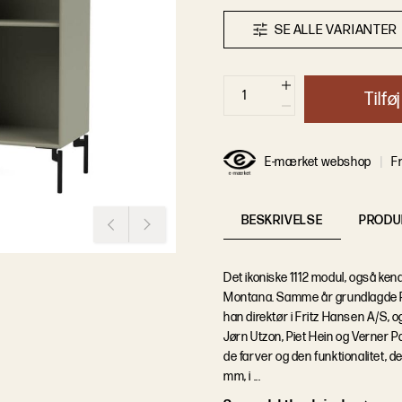
S
E
A
L
L
E
V
A
R
I
A
N
T
E
R
T
i
l
f
ø
j
E-mærket webshop
Fr
BESKRIVELSE
PRODU
Det ikoniske 1112 modul, også ken
Montana. Samme år grundlagde Pe
han direktør i Fritz Hansen A/S,
Jørn Utzon, Piet Hein og Verner P
de farver og den funktionalitet, d
mm, i ...