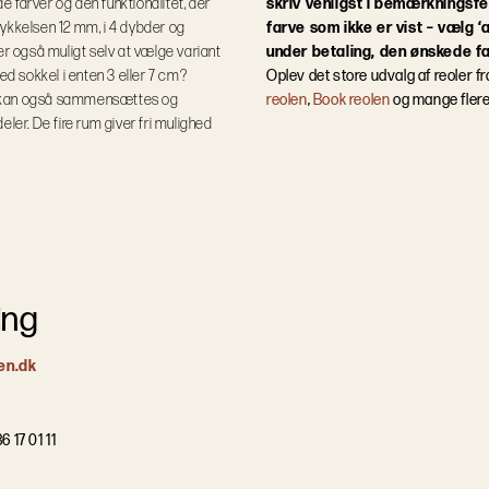
e farver og den funktionalitet, der
skriv venligst i bemærkningsfe
etykkelsen 12 mm, i 4 dybder og
farve som ikke er vist – vælg ‘
er også muligt selv at vælge variant
under betaling, den ønskede fa
 sokkel i enten 3 eller 7 cm?
Oplev det store udvalg af reoler f
n kan også sammensættes og
reolen
,
Book reolen
og mange fler
deler. De fire rum giver fri mulighed
ing
en.dk
6 17 01 11