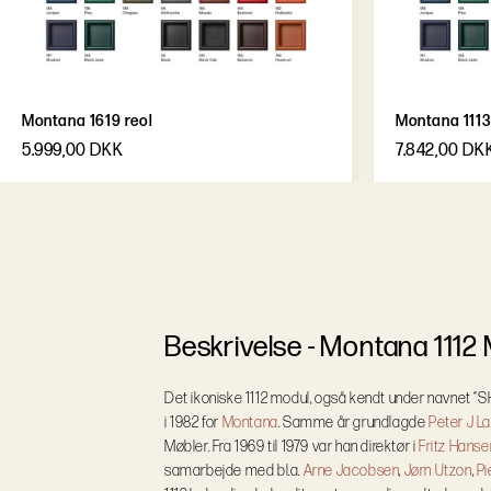
Montana 1619 reol
Montana 1113
5.999,00 DKK
7.842,00 DK
B
e
s
k
r
i
v
e
l
s
e
-
Montana 1112
Det ikoniske 1112 modul, også kendt under navnet “
i 1982 for
Montana
. Samme år grundlagde
Peter J L
Møbler. Fra 1969 til 1979 var han direktør i
Fritz Hanse
samarbejde med bl.a.
Arne Jacobsen
,
Jørn Utzon
,
Pi