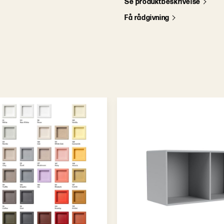
S
e
p
r
o
d
u
k
t
b
e
s
k
r
i
v
e
l
s
e
F
å
r
å
d
g
i
v
n
i
n
g