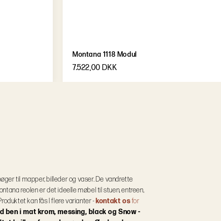
Montana 1118 Modul
7.522,00 DKK
bøger til mapper, billeder og vaser. De vandrette
Montana reolen er det ideelle møbel til stuen, entreen,
Produktet kan fås I flere varianter -
kontakt os
for
d ben i mat krom, messing, black og Snow -