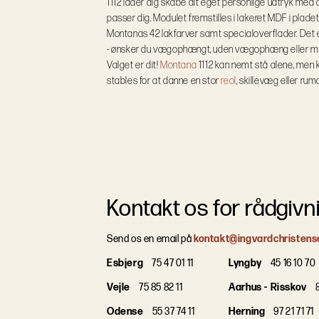
1112 lader dig skabe dit eget personlige udtryk med d
passer dig. Modulet fremstilles i lakeret MDF i plad
Montanas 42 lakfarver samt specialoverflader.
Det 
- ønsker du vægophængt, uden vægophæng eller med
Valget er dit!
Montana
1112 kan nemt stå alene, me
stables for at danne en stor
reol
, skillevæg eller rum
Kontakt os for rådgivn
Send os en email på
kontakt@ingvardchristens
Esbjerg
75 47 01 11
Lyngby
45 16 10 70
Vejle
75 85 82 11
Aarhus - Risskov
8
Odense
55 37 74 11
Herning
97 21 71 71