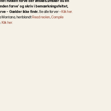
ltet hvilken farve der ønskes.
Ønsker du en
anden farve’ og skriv i bemærkningsfeltet,
rve – Gælder ikke finér.
Se alle farver –
Klik her.
ra Montana, heriblandt
Read reolen
,
Compile
e.
Klik her.