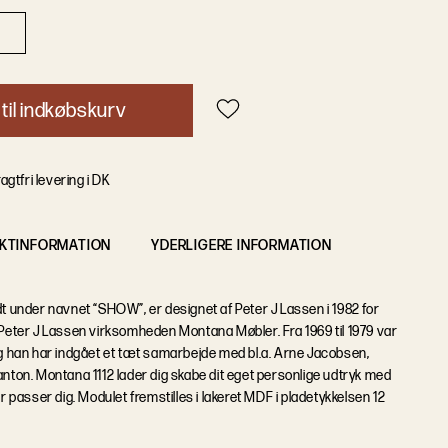
t
i
l
i
n
d
k
ø
b
s
k
u
r
v
agtfri levering i DK
KTINFORMATION
YDERLIGERE INFORMATION
dt under navnet “SHOW”, er designet af Peter J Lassen i 1982 for
ter J Lassen virksomheden Montana Møbler. Fra 1969 til 1979 var
 og han har indgået et tæt samarbejde med bl.a. Arne Jacobsen,
anton. Montana 1112 lader dig skabe dit eget personlige udtryk med
er passer dig. Modulet fremstilles i lakeret MDF i pladetykkelsen 12