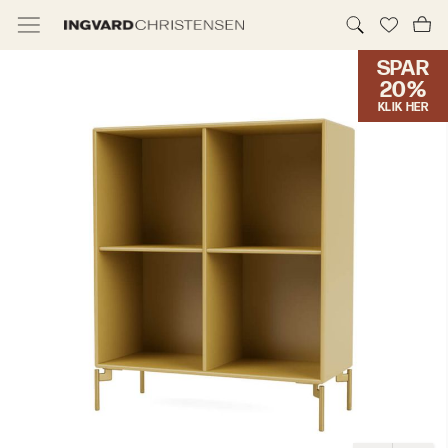
SPAR
TILBUD & IC PRIS
20%
KLIK HER
MØBLER
BELYSNING
NYHEDER
BRANDS
DESIGNERE
ERHVERV
MØBELHUSENE
INFORMATION