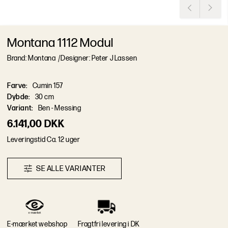
Montana 1112 Modul
Brand: Montana
/
Designer: Peter J Lassen
Farve
:
Cumin 157
Dybde
:
30 cm
Variant
:
Ben - Messing
6.141,00 DKK
L
e
v
e
r
i
n
g
s
t
i
d
Ca. 12 uger
S
E
A
L
L
E
V
A
R
I
A
N
T
E
R
E-mærket webshop
Fragtfri levering i DK