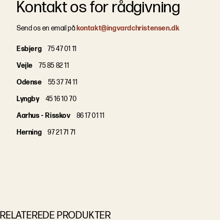
Kontakt os for rådgivning
Send os en email på
kontakt@ingvardchristensen.dk
Esbjerg
75 47 01 11
Vejle
75 85 82 11
Odense
55 37 74 11
Lyngby
45 16 10 70
Aarhus - Risskov
86 17 01 11
Herning
97 21 71 71
RELATEREDE PRODUKTER