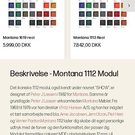
Montana 1619 reol
Montana 1113 Reol
5.999,00 DKK
7.842,00 DKK
B
e
s
k
r
i
v
e
l
s
e
-
Montana 1112 Modul
Det ikoniske 1112 modul, også kendt under navnet “SHOW”, er
designet af
Peter J Lassen
i 1982 for
Montana
. Samme år
grundlagde
Peter J Lassen
virksomheden
Montana
Møbler. Fra
1969 til 1979 var han direktør i
Fritz Hansen
A/S, og han har indgået
et tæt samarbejde med bl.a.
Arne Jacobsen
,
Jørn Utzon
,
Piet Hein
og
Verner Panton.
Montana
1112 lader dig skabe dit eget personlige
udtryk med de farver og den funktionalitet, der passer dig.
Modulet fremstilles i lakeret MDF i pladetykkelsen 12 mm, i 4