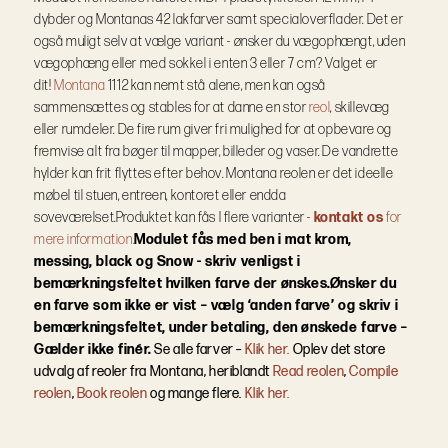
dybder og Montanas 42 lakfarver samt specialoverflader.
Det er
også muligt selv at vælge variant - ønsker du vægophængt, uden
vægophæng eller med sokkel i enten 3 eller 7 cm? Valget er
dit!
Montana
1112 kan nemt stå alene, men kan også
sammensættes og stables for at danne en stor
reol
, skillevæg
eller rumdeler. De fire rum giver fri mulighed for at opbevare og
fremvise alt fra bøger til mapper, billeder og vaser. De vandrette
hylder kan frit flyttes efter behov. Montana reolen er det ideelle
møbel til stuen, entreen, kontoret eller endda
soveværelset.
Produktet kan fås I flere varianter -
kontakt os
for
mere information.
Modulet fås med ben i mat krom,
messing, black og Snow - skriv venligst i
bemærkningsfeltet hvilken farve der ønskes.
Ønsker du
en farve som ikke er vist – vælg ‘anden farve’ og skriv i
bemærkningsfeltet, under betaling, den ønskede farve –
Gælder ikke finér.
Se alle farver –
Klik her.
Oplev det store
udvalg af reoler fra Montana, heriblandt
Read reolen
,
Compile
reolen
,
Book reolen
og mange flere.
Klik her.