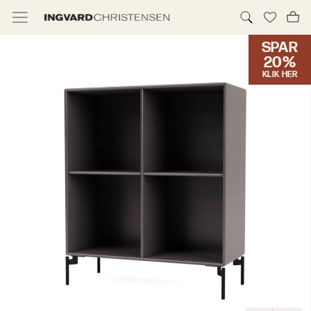
SPAR
TILBUD & IC PRIS
20%
KLIK HER
MØBLER
BELYSNING
NYHEDER
BRANDS
DESIGNERE
ERHVERV
MØBELHUSENE
INFORMATION