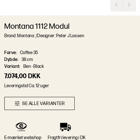
Montana 1112 Modul
Brand: Montana
/
Designer: Peter J Lassen
Farve
:
Coffee 35
Dybde
:
38 cm
Variant
:
Ben - Black
7.074,00 DKK
L
e
v
e
r
i
n
g
s
t
i
d
Ca. 12 uger
S
E
A
L
L
E
V
A
R
I
A
N
T
E
R
E-mærket webshop
Fragtfri levering i DK