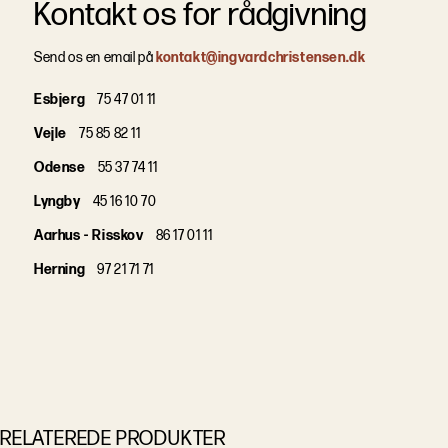
Kontakt os for rådgivning
Send os en email på
kontakt@ingvardchristensen.dk
Esbjerg
75 47 01 11
Vejle
75 85 82 11
Odense
55 37 74 11
Lyngby
45 16 10 70
Aarhus - Risskov
86 17 01 11
Herning
97 21 71 71
RELATEREDE PRODUKTER