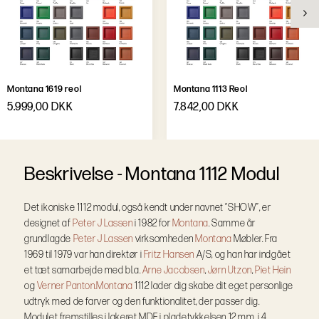
Montana 1619 reol
Montana 1113 Reol
5.999,00 DKK
7.842,00 DKK
B
e
s
k
r
i
v
e
l
s
e
-
Montana 1112 Modul
Det ikoniske 1112 modul, også kendt under navnet “SHOW”, er
designet af
Peter J Lassen
i 1982 for
Montana
. Samme år
grundlagde
Peter J Lassen
virksomheden
Montana
Møbler. Fra
1969 til 1979 var han direktør i
Fritz Hansen
A/S, og han har indgået
et tæt samarbejde med bl.a.
Arne Jacobsen
,
Jørn Utzon
,
Piet Hein
og
Verner Panton.
Montana
1112 lader dig skabe dit eget personlige
udtryk med de farver og den funktionalitet, der passer dig.
Modulet fremstilles i lakeret MDF i pladetykkelsen 12 mm, i 4