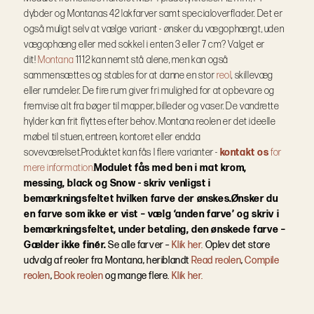
dybder og Montanas 42 lakfarver samt specialoverflader.
Det er
også muligt selv at vælge variant - ønsker du vægophængt, uden
vægophæng eller med sokkel i enten 3 eller 7 cm? Valget er
dit!
Montana
1112 kan nemt stå alene, men kan også
sammensættes og stables for at danne en stor
reol
, skillevæg
eller rumdeler. De fire rum giver fri mulighed for at opbevare og
fremvise alt fra bøger til mapper, billeder og vaser. De vandrette
hylder kan frit flyttes efter behov. Montana reolen er det ideelle
møbel til stuen, entreen, kontoret eller endda
soveværelset.
Produktet kan fås I flere varianter -
kontakt os
for
mere information.
Modulet fås med ben i mat krom,
messing, black og Snow - skriv venligst i
bemærkningsfeltet hvilken farve der ønskes.
Ønsker du
en farve som ikke er vist – vælg ‘anden farve’ og skriv i
bemærkningsfeltet, under betaling, den ønskede farve –
Gælder ikke finér.
Se alle farver –
Klik her.
Oplev det store
udvalg af reoler fra Montana, heriblandt
Read reolen
,
Compile
reolen
,
Book reolen
og mange flere.
Klik her.