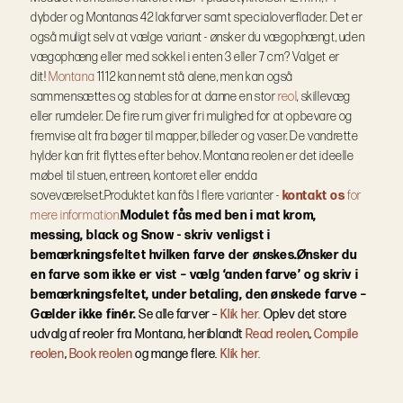
dybder og Montanas 42 lakfarver samt specialoverflader.
Det er
også muligt selv at vælge variant - ønsker du vægophængt, uden
vægophæng eller med sokkel i enten 3 eller 7 cm? Valget er
dit!
Montana
1112 kan nemt stå alene, men kan også
sammensættes og stables for at danne en stor
reol
, skillevæg
eller rumdeler. De fire rum giver fri mulighed for at opbevare og
fremvise alt fra bøger til mapper, billeder og vaser. De vandrette
hylder kan frit flyttes efter behov. Montana reolen er det ideelle
møbel til stuen, entreen, kontoret eller endda
soveværelset.
Produktet kan fås I flere varianter -
kontakt os
for
mere information.
Modulet fås med ben i mat krom,
messing, black og Snow - skriv venligst i
bemærkningsfeltet hvilken farve der ønskes.
Ønsker du
en farve som ikke er vist – vælg ‘anden farve’ og skriv i
bemærkningsfeltet, under betaling, den ønskede farve –
Gælder ikke finér.
Se alle farver –
Klik her.
Oplev det store
udvalg af reoler fra Montana, heriblandt
Read reolen
,
Compile
reolen
,
Book reolen
og mange flere.
Klik her.