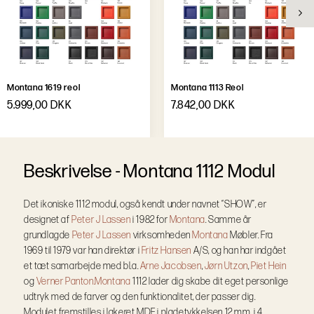
Montana 1619 reol
Montana 1113 Reol
5.999,00 DKK
7.842,00 DKK
B
e
s
k
r
i
v
e
l
s
e
-
Montana 1112 Modul
Det ikoniske 1112 modul, også kendt under navnet “SHOW”, er
designet af
Peter J Lassen
i 1982 for
Montana
. Samme år
grundlagde
Peter J Lassen
virksomheden
Montana
Møbler. Fra
1969 til 1979 var han direktør i
Fritz Hansen
A/S, og han har indgået
et tæt samarbejde med bl.a.
Arne Jacobsen
,
Jørn Utzon
,
Piet Hein
og
Verner Panton.
Montana
1112 lader dig skabe dit eget personlige
udtryk med de farver og den funktionalitet, der passer dig.
Modulet fremstilles i lakeret MDF i pladetykkelsen 12 mm, i 4