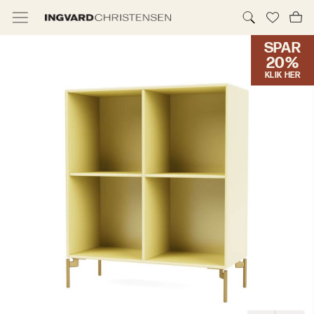
SPAR
TILBUD & IC PRIS
20%
KLIK HER
MØBLER
BELYSNING
NYHEDER
BRANDS
DESIGNERE
ERHVERV
MØBELHUSENE
INFORMATION