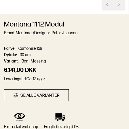
Montana 1112 Modul
Brand: Montana
/
Designer: Peter J Lassen
Farve
:
Camomile 159
Dybde
:
30 cm
Variant
:
Ben - Messing
6.141,00 DKK
L
e
v
e
r
i
n
g
s
t
i
d
Ca. 12 uger
S
E
A
L
L
E
V
A
R
I
A
N
T
E
R
E-mærket webshop
Fragtfri levering i DK