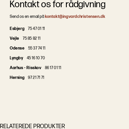
Kontakt os for rådgivning
Send os en email på
kontakt@ingvardchristensen.dk
Esbjerg
75 47 01 11
Vejle
75 85 82 11
Odense
55 37 74 11
Lyngby
45 16 10 70
Aarhus - Risskov
86 17 01 11
Herning
97 21 71 71
RELATEREDE PRODUKTER