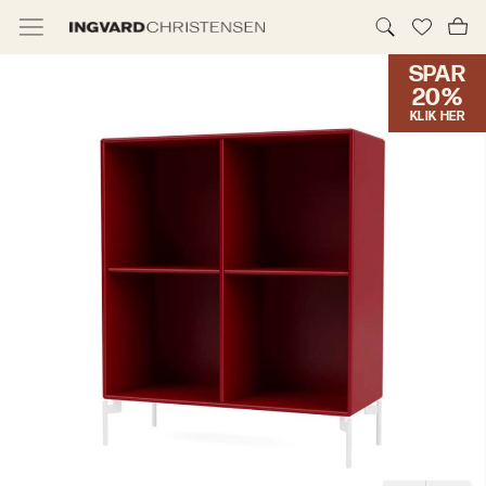
SPAR
TILBUD & IC PRIS
20%
KLIK HER
MØBLER
BELYSNING
NYHEDER
BRANDS
DESIGNERE
ERHVERV
MØBELHUSENE
INFORMATION