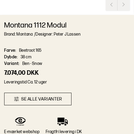
Montana 1112 Modul
Brand: Montana
/
Designer: Peter J Lassen
Farve
:
Beetroot 165
Dybde
:
38 cm
Variant
:
Ben - Snow
7.074,00 DKK
L
e
v
e
r
i
n
g
s
t
i
d
Ca. 12 uger
S
E
A
L
L
E
V
A
R
I
A
N
T
E
R
E-mærket webshop
Fragtfri levering i DK