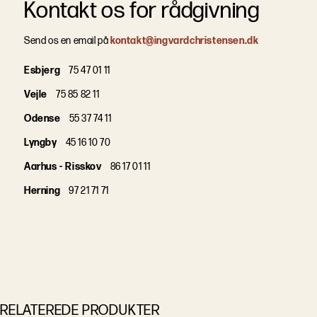
Kontakt os for rådgivning
Send os en email på
kontakt@ingvardchristensen.dk
Esbjerg
75 47 01 11
Vejle
75 85 82 11
Odense
55 37 74 11
Lyngby
45 16 10 70
Aarhus - Risskov
86 17 01 11
Herning
97 21 71 71
RELATEREDE PRODUKTER