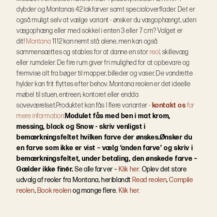
dybder og Montanas 42 lakfarver samt specialoverflader.
Det er
også muligt selv at vælge variant - ønsker du vægophængt, uden
vægophæng eller med sokkel i enten 3 eller 7 cm? Valget er
dit!
Montana
1112 kan nemt stå alene, men kan også
sammensættes og stables for at danne en stor
reol
, skillevæg
eller rumdeler. De fire rum giver fri mulighed for at opbevare og
fremvise alt fra bøger til mapper, billeder og vaser. De vandrette
hylder kan frit flyttes efter behov. Montana reolen er det ideelle
møbel til stuen, entreen, kontoret eller endda
soveværelset.
Produktet kan fås I flere varianter -
kontakt os
for
mere information.
Modulet fås med ben i mat krom,
messing, black og Snow - skriv venligst i
bemærkningsfeltet hvilken farve der ønskes.
Ønsker du
en farve som ikke er vist – vælg ‘anden farve’ og skriv i
bemærkningsfeltet, under betaling, den ønskede farve –
Gælder ikke finér.
Se alle farver –
Klik her.
Oplev det store
udvalg af reoler fra Montana, heriblandt
Read reolen
,
Compile
reolen
,
Book reolen
og mange flere.
Klik her.