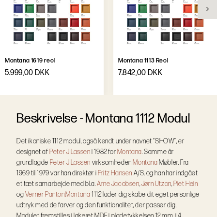
Montana 1619 reol
Montana 1113 Reol
5.999,00 DKK
7.842,00 DKK
B
e
s
k
r
i
v
e
l
s
e
-
Montana 1112 Modul
Det ikoniske 1112 modul, også kendt under navnet “SHOW”, er
designet af
Peter J Lassen
i 1982 for
Montana
. Samme år
grundlagde
Peter J Lassen
virksomheden
Montana
Møbler. Fra
1969 til 1979 var han direktør i
Fritz Hansen
A/S, og han har indgået
et tæt samarbejde med bl.a.
Arne Jacobsen
,
Jørn Utzon
,
Piet Hein
og
Verner Panton.
Montana
1112 lader dig skabe dit eget personlige
udtryk med de farver og den funktionalitet, der passer dig.
Modulet fremstilles i lakeret MDF i pladetykkelsen 12 mm, i 4