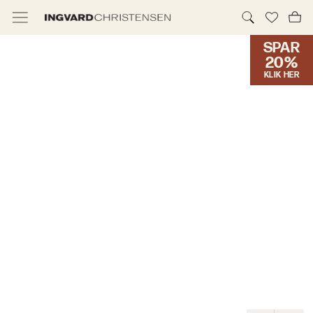
SPAR
TILBUD & IC PRIS
20%
KLIK HER
MØBLER
BELYSNING
NYHEDER
BRANDS
DESIGNERE
ERHVERV
MØBELHUSENE
INFORMATION