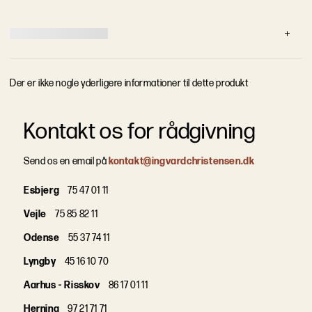
D
e
r
e
r
i
k
k
e
n
o
g
l
e
y
d
e
r
l
i
g
e
r
e
i
n
f
o
r
m
a
t
i
o
n
e
r
t
i
l
d
e
t
t
e
p
r
o
d
u
k
t
Kontakt os for rådgivning
Send os en email på
kontakt@ingvardchristensen.dk
Esbjerg
75 47 01 11
Vejle
75 85 82 11
Odense
55 37 74 11
Lyngby
45 16 10 70
Aarhus - Risskov
86 17 01 11
Herning
97 21 71 71