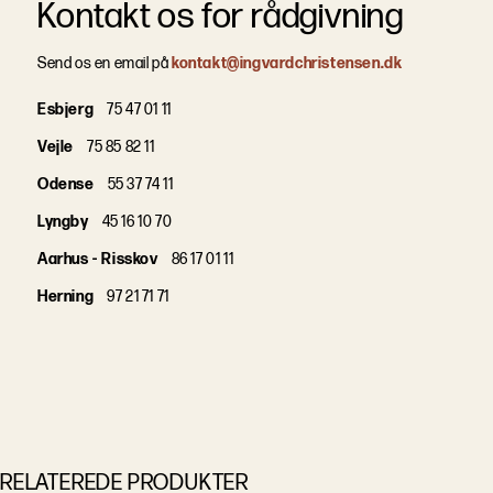
Kontakt os for rådgivning
Send os en email på
kontakt@ingvardchristensen.dk
Esbjerg
75 47 01 11
Vejle
75 85 82 11
Odense
55 37 74 11
Lyngby
45 16 10 70
Aarhus - Risskov
86 17 01 11
Herning
97 21 71 71
RELATEREDE PRODUKTER