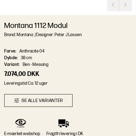
Montana 1112 Modul
Brand: Montana
/
Designer: Peter J Lassen
Farve
:
Anthracite 04
Dybde
:
38 cm
Variant
:
Ben - Messing
7.074,00 DKK
L
e
v
e
r
i
n
g
s
t
i
d
Ca. 12 uger
S
E
A
L
L
E
V
A
R
I
A
N
T
E
R
E-mærket webshop
Fragtfri levering i DK