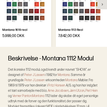
Montana 1619 reol
Montana 1113 Reol
5.999,00 DKK
7.842,00 DKK
B
e
s
k
r
i
v
e
l
s
e
-
Montana 1112 Modul
Det ikoniske 1112 modul, også kendt under navnet “SHOW”, er
designet af
Peter J Lassen
i 1982 for
Montana
. Samme år
grundlagde
Peter J Lassen
virksomheden
Montana
Møbler. Fra
1969 til 1979 var han direktør i
Fritz Hansen
A/S, og han har indgået
et tæt samarbejde med bl.a.
Arne Jacobsen
,
Jørn Utzon
,
Piet Hein
og
Verner Panton.
Montana
1112 lader dig skabe dit eget personlige
udtryk med de farver og den funktionalitet, der passer dig.
Modulet fremstilles i lakeret MDF i pladetykkelsen 12 mm, i 4