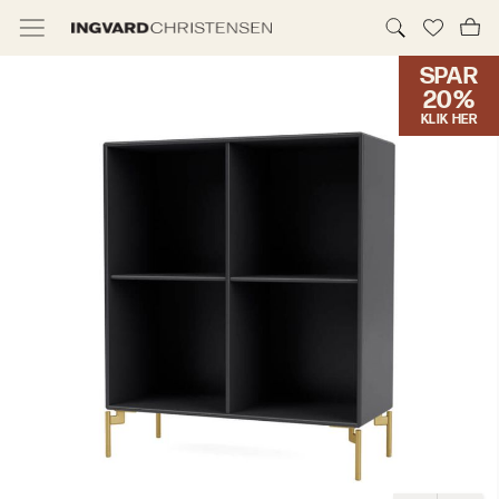
SPAR
TILBUD & IC PRIS
20%
KLIK HER
MØBLER
BELYSNING
NYHEDER
BRANDS
DESIGNERE
ERHVERV
MØBELHUSENE
INFORMATION