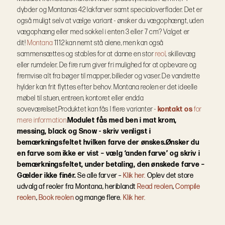
dybder og Montanas 42 lakfarver samt specialoverflader.
Det er
også muligt selv at vælge variant - ønsker du vægophængt, uden
vægophæng eller med sokkel i enten 3 eller 7 cm? Valget er
dit!
Montana
1112 kan nemt stå alene, men kan også
sammensættes og stables for at danne en stor
reol
, skillevæg
eller rumdeler. De fire rum giver fri mulighed for at opbevare og
fremvise alt fra bøger til mapper, billeder og vaser. De vandrette
hylder kan frit flyttes efter behov. Montana reolen er det ideelle
møbel til stuen, entreen, kontoret eller endda
soveværelset.
Produktet kan fås I flere varianter -
kontakt os
for
mere information.
Modulet fås med ben i mat krom,
messing, black og Snow - skriv venligst i
bemærkningsfeltet hvilken farve der ønskes.
Ønsker du
en farve som ikke er vist – vælg ‘anden farve’ og skriv i
bemærkningsfeltet, under betaling, den ønskede farve –
Gælder ikke finér.
Se alle farver –
Klik her.
Oplev det store
udvalg af reoler fra Montana, heriblandt
Read reolen
,
Compile
reolen
,
Book reolen
og mange flere.
Klik her.