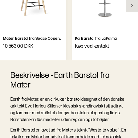
Mater Barstol fra Space Copenhagen
Kai Barstol fra LaPalma
10.563,00 DKK
Køb ved kontakt
B
e
s
k
r
i
v
e
l
s
e
-
Earth Barstol fra
Mater
Earth fra Mater, er en cirkulær barstol designet af den danske
arkitekt Eva Harlou. Stilen er klassisk skandinavisk i sit udtryk
og kommer med stålstel, der gør barstolen elegant og tidløs.
Barstolen kan fås med eller uden ryglæn og i to højder.
Earth Barstol er lavet ud fra Maters teknik ’Waste-to-value´. En
teknik som Mater har udviklet i samarbejde med Teknologisk