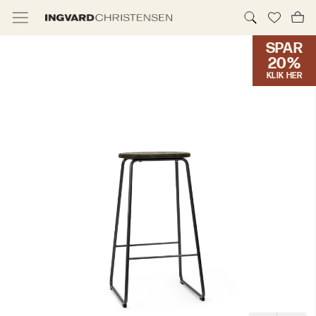
SPAR
TILBUD & IC PRIS
20%
KLIK HER
MØBLER
BELYSNING
NYHEDER
BRANDS
DESIGNERE
ERHVERV
MØBELHUSENE
INFORMATION