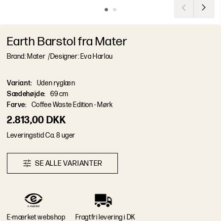
Earth Barstol fra Mater
Brand: Mater
/
Designer: Eva Harlou
Variant
:
Uden ryglæn
Sædehøjde
:
69 cm
Farve
:
Coffee Waste Edition - Mørk
2.813,00 DKK
L
e
v
e
r
i
n
g
s
t
i
d
Ca. 8 uger
S
E
A
L
L
E
V
A
R
I
A
N
T
E
R
E-mærket webshop
Fragtfri levering i DK