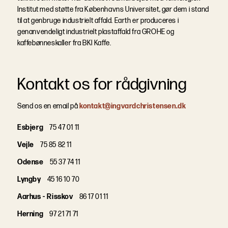
Institut med støtte fra Københavns Universitet, gør dem i stand
til at genbruge industrielt affald. Earth er produceres i
genanvendeligt industrielt plastaffald fra GROHE og
kaffebønneskaller fra BKI Kaffe.
Kontakt os for rådgivning
Send os en email på
kontakt@ingvardchristensen.dk
Esbjerg
75 47 01 11
Vejle
75 85 82 11
Odense
55 37 74 11
Lyngby
45 16 10 70
Aarhus - Risskov
86 17 01 11
Herning
97 21 71 71