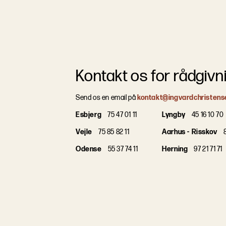
Kontakt os for rådgivn
Send os en email på
kontakt@ingvardchristens
Esbjerg
75 47 01 11
Lyngby
45 16 10 70
Vejle
75 85 82 11
Aarhus - Risskov
8
Odense
55 37 74 11
Herning
97 21 71 71