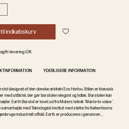
t
i
l
i
n
d
k
ø
b
s
k
u
r
v
agtfri levering i DK
KTINFORMATION
YDERLIGERE INFORMATION
rstol designet af den danske arkitekt Eva Harlou. Stilen er klassisk
er med stålstel, der gør barstolen elegant og tidløs. Barstolen kan
højder. Earth Barstol er lavet ud fra Maters teknik ’Waste-to-value´.
 i samarbejde med Teknologisk Institut med støtte fra Københavns
 genbruge industrielt affald. Earth er produceres i genanven ...