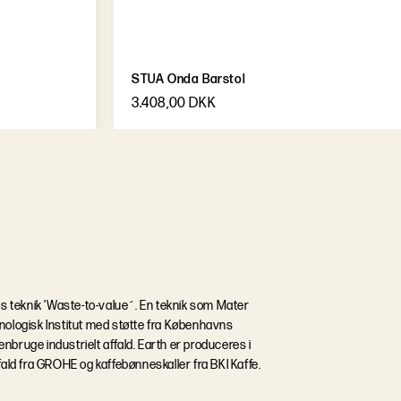
STUA Onda Barstol
3.408,00 DKK
rs teknik ’Waste-to-value´. En teknik som Mater
nologisk Institut med støtte fra Københavns
genbruge industrielt affald. Earth er produceres i
fald fra GROHE og kaffebønneskaller fra BKI Kaffe.