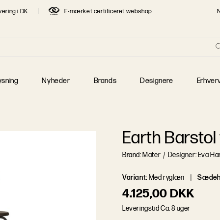
vering i DK
E-mærket certificeret webshop
re
T SØGTE DESIGNERE
 Jacobsen
Børge Mogensen
Finn Juhl
 J. Wegner
Jaime Hayon
Jens Juul Eilersen
ysning
Nyheder
Brands
Designere
Erhver
 Klint
Mogens Lassen
Piet Hein
 Henningsen
Poul Kjærholm
Verner Panton
Earth Barstol
Brand: Mater
/
Designer: Eva Ha
Variant
:
Med ryglæn
Sædeh
4.125,00 DKK
L
e
v
e
r
i
n
g
s
t
i
d
Ca. 8 uger