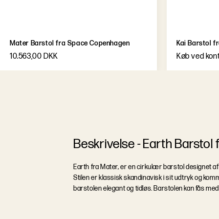
Mater Barstol fra Space Copenhagen
Kai Barstol 
10.563,00 DKK
Køb ved kon
B
e
s
k
r
i
v
e
l
s
e
-
Earth Barstol 
Earth fra Mater, er en cirkulær barstol designet a
Stilen er klassisk skandinavisk i sit udtryk og kom
barstolen elegant og tidløs. Barstolen kan fås med 