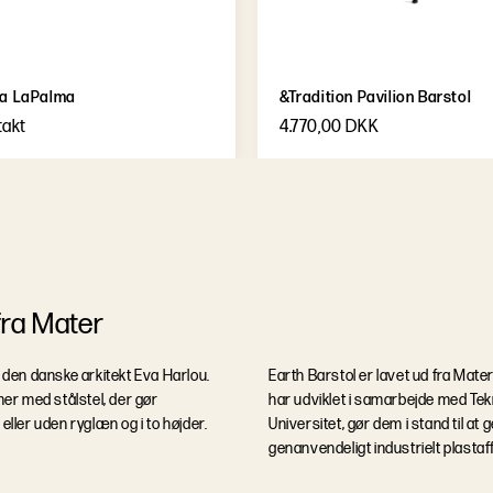
fra LaPalma
&Tradition Pavilion Barstol
takt
4.770,00 DKK
fra Mater
f den danske arkitekt Eva Harlou.
Earth Barstol er lavet ud fra Mate
mer med stålstel, der gør
har udviklet i samarbejde med Tek
eller uden ryglæn og i to højder.
Universitet, gør dem i stand til at 
genanvendeligt industrielt plastaf