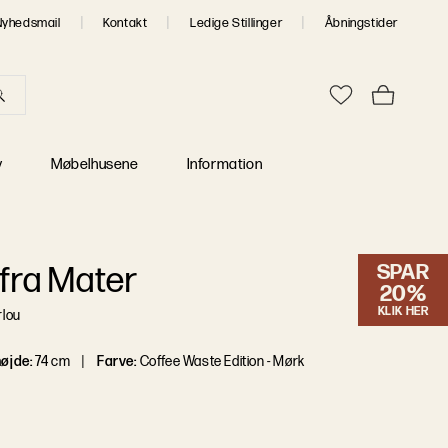
Nyhedsmail
Kontakt
Ledige Stillinger
Åbningstider
Erhverv
DESIGNERE A-Z
MØBLER TIL E
Se alle designere
v
Møbelhusene
Information
SPAR
 fra Mater
20%
KLIK HER
rlou
øjde
:
74 cm
Farve
:
Coffee Waste Edition - Mørk