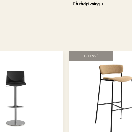
F
å
r
å
d
g
i
v
n
i
n
g
IC PRIS *