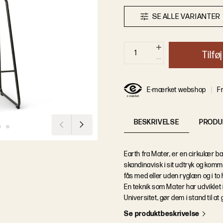
S
E
A
L
L
E
V
A
R
I
A
N
T
E
R
T
i
l
f
ø
j
E-mærket webshop
Fr
BESKRIVELSE
PRODU
Earth fra Mater, er en cirkulær ba
skandinavisk i sit udtryk og komm
fås med eller uden ryglæn og i to 
En teknik som Mater har udviklet
Universitet, gør dem i stand til at
S
e
p
r
o
d
u
k
t
b
e
s
k
r
i
v
e
l
s
e