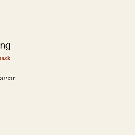
ing
en.dk
6 17 01 11