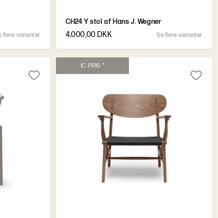
CH24 Y stol af Hans J. Wegner
4.000,00 DKK
e
f
l
e
r
e
v
a
r
i
a
n
t
e
r
S
e
f
l
e
r
e
v
a
r
i
a
n
t
e
r
I
C
P
R
I
S
*