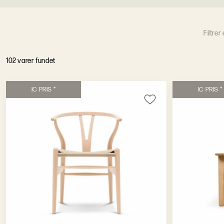
F
i
l
t
r
e
r
1
0
2
v
a
r
e
r
f
u
n
d
e
t
I
C
P
R
I
S
*
I
C
P
R
I
S
*