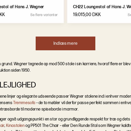
stol af Hans J. Wegner
CH22 Loungestol af Hans J. W
DKK
19.015,00 DKK
S
e
f
l
e
r
e
v
a
r
i
a
n
t
e
r
S
I
n
d
l
æ
s
m
e
r
e
en grund. Wegner tegnede op mod 500 stole i sin karriere, hvoraf flere er bl
uktion siden 1950.
 LEJLIGHED
ene linjer og elegante udseende passer Wegner stolene ind i enhver modern
gensens
Tremmesofa
– de to møbler vil derfor passe perfekt sammen i enhve
etræsborde til moderne spiseborde i marmor.
tager også udgangspunkt i en stor og grundliggende respekt for træ og det
air
,
Kinastolen
og PP501 The Chair – eller Den Runde Stol som Wegner kaldte 