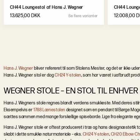
CH44 Loungestol af Hans J. Wegner
CH44 Lounge
13.625,00 DKK
12.008,00 
S
e
f
l
e
r
e
v
a
r
i
a
n
t
e
r
Hans J. Wegner
bliver refereret til som Stolens Mester, og det er ikke ud
Hans J. Wegner stol er dog
CH24 Y-stolen
, som har været i uafbrudt prod
WEGNER STOLE – EN STOL TIL ENHVER
Hans J. Wegners stole regnes blandt verdens smukkeste. Med deres stilr
Eksempelvis er
1788 Lænestolen
designet som en pendant til Børge Mo
sættes sammen med mange forskellige spiseborde. Lige fra elegante eg
Hans J. Wegner stole er oftest produceret i træ og hans designæstetik 
skabt i dette smukke naturmateriale – eks.
CH24 Y-stolen
,
CH20 Elbow Ch