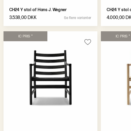
CH24 Y stol af Hans J. Wegner
CH24 Y stol 
3.538,00 DKK
4.000,00 D
S
e
f
l
e
r
e
v
a
r
i
a
n
t
e
r
I
C
P
R
I
S
*
I
C
P
R
I
S
*