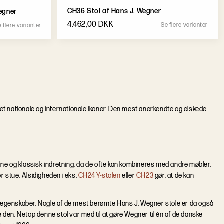
CH36 Stol af Hans J. Wegner
egner
4.462,00 DKK
S
e
f
l
e
r
e
v
a
r
i
a
n
t
e
r
e
f
l
e
r
e
v
a
r
i
a
n
t
e
r
evet nationale og internationale ikoner. Den mest anerkendte og elskede
e og klassisk indretning, da de ofte kan kombineres med andre møbler.
r stue. Alsidigheden i eks.
CH24 Y-stolen
eller
CH23
gør, at de kan
s egenskaber. Nogle af de mest berømte Hans J. Wegner stole er da også
den. Netop denne stol var med til at gøre Wegner til én af de danske