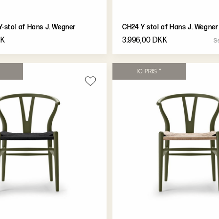
-stol af Hans J. Wegner
CH24 Y stol af Hans J. Wegner
KK
3.996,00 DKK
S
I
C
P
R
I
S
*