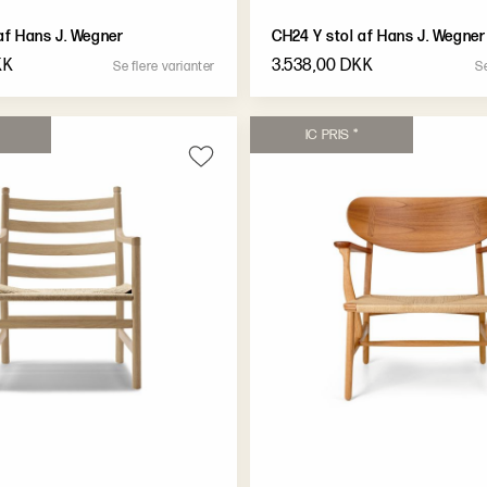
af Hans J. Wegner
CH24 Y stol af Hans J. Wegner
KK
3.538,00 DKK
S
e
f
l
e
r
e
v
a
r
i
a
n
t
e
r
S
I
C
P
R
I
S
*