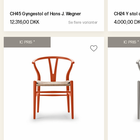
CH45 Gyngestol af Hans J. Wegner
CH24 Y stol 
12.316,00 DKK
4.000,00 D
S
e
f
l
e
r
e
v
a
r
i
a
n
t
e
r
I
C
P
R
I
S
*
I
C
P
R
I
S
*