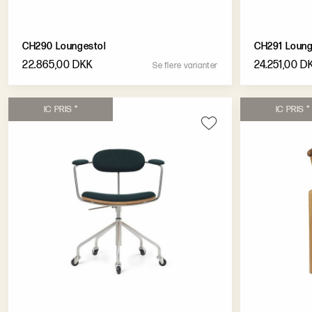
CH290 Loungestol
CH291 Loung
22.865,00 DKK
24.251,00 D
S
e
f
l
e
r
e
v
a
r
i
a
n
t
e
r
I
C
P
R
I
S
*
I
C
P
R
I
S
*