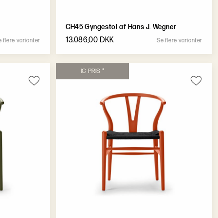
CH45 Gyngestol af Hans J. Wegner
13.086,00 DKK
e
f
l
e
r
e
v
a
r
i
a
n
t
e
r
S
e
f
l
e
r
e
v
a
r
i
a
n
t
e
r
I
C
P
R
I
S
*