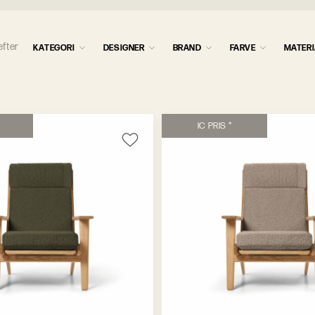
e
f
t
e
r
K
A
T
E
G
O
R
I
DESIGNER
BRAND
FARVE
MATERI
I
C
P
R
I
S
*