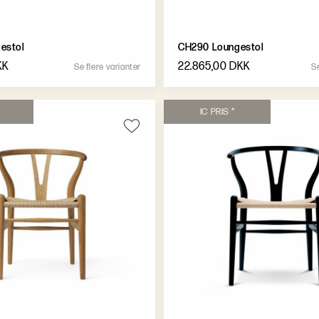
estol
CH290 Loungestol
KK
22.865,00 DKK
S
e
f
l
e
r
e
v
a
r
i
a
n
t
e
r
S
I
C
P
R
I
S
*