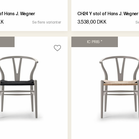
af Hans J. Wegner
CH24 Y stol af Hans J. Wegner
KK
3.538,00 DKK
S
e
f
l
e
r
e
v
a
r
i
a
n
t
e
r
S
I
C
P
R
I
S
*