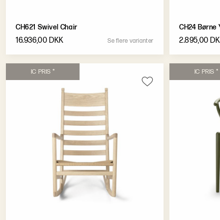
CH621 Swivel Chair
CH24 Børne Y
16.936,00 DKK
2.895,00 D
S
e
f
l
e
r
e
v
a
r
i
a
n
t
e
r
I
C
P
R
I
S
*
I
C
P
R
I
S
*