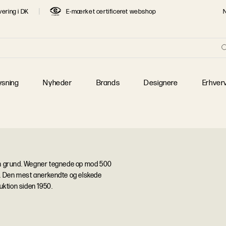
vering i DK
E-mærket certificeret webshop
re
T SØGTE DESIGNERE
 Jacobsen
Børge Mogensen
Finn Juhl
 J. Wegner
Jaime Hayon
Jens Juul Eilersen
ysning
Nyheder
Brands
Designere
Erhver
 Klint
Mogens Lassen
Piet Hein
 Henningsen
Poul Kjærholm
Verner Panton
uden grund. Wegner tegnede op mod 500
oner. Den mest anerkendte og elskede
uktion siden 1950.