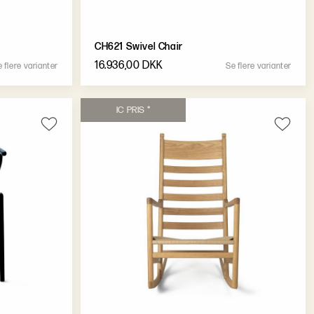
CH621 Swivel Chair
16.936,00 DKK
e
f
l
e
r
e
v
a
r
i
a
n
t
e
r
S
e
f
l
e
r
e
v
a
r
i
a
n
t
e
r
I
C
P
R
I
S
*