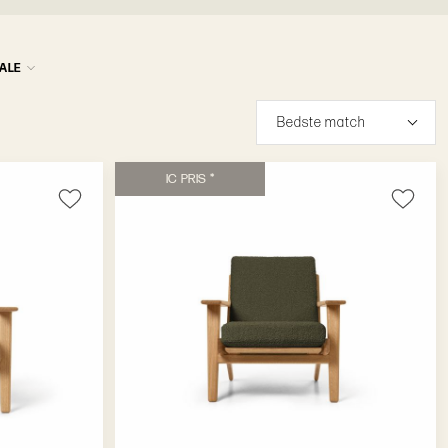
ALE
B
e
d
s
t
e
m
a
t
c
h
I
C
P
R
I
S
*
N
a
v
n
:
A
t
i
l
Å
N
a
v
n
:
Å
t
i
l
A
P
r
i
c
e
:
H
ø
j
t
i
l
l
a
v
P
r
i
c
e
:
L
a
v
t
i
l
h
ø
j