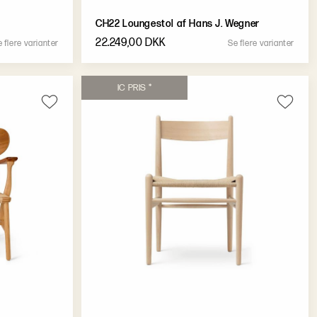
CH22 Loungestol af Hans J. Wegner
22.249,00 DKK
e
f
l
e
r
e
v
a
r
i
a
n
t
e
r
S
e
f
l
e
r
e
v
a
r
i
a
n
t
e
r
I
C
P
R
I
S
*