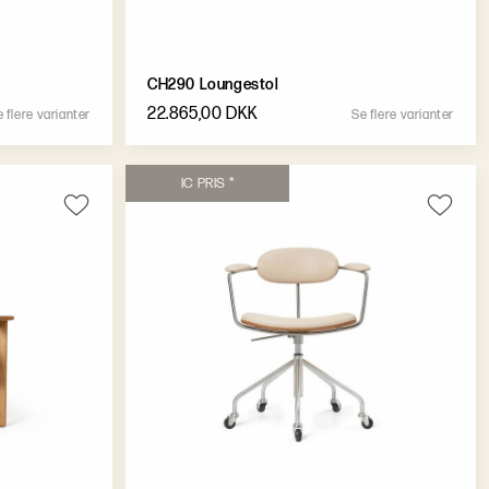
CH290 Loungestol
22.865,00 DKK
e
f
l
e
r
e
v
a
r
i
a
n
t
e
r
S
e
f
l
e
r
e
v
a
r
i
a
n
t
e
r
I
C
P
R
I
S
*