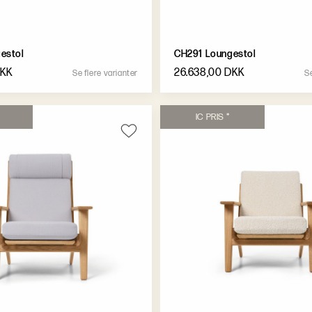
estol
CH291 Loungestol
DKK
26.638,00 DKK
S
e
f
l
e
r
e
v
a
r
i
a
n
t
e
r
S
I
C
P
R
I
S
*